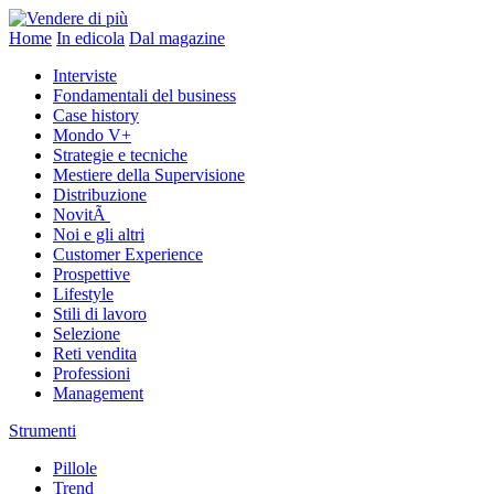
Home
In edicola
Dal magazine
Interviste
Fondamentali del business
Case history
Mondo V+
Strategie e tecniche
Mestiere della Supervisione
Distribuzione
NovitÃ
Noi e gli altri
Customer Experience
Prospettive
Lifestyle
Stili di lavoro
Selezione
Reti vendita
Professioni
Management
Strumenti
Pillole
Trend