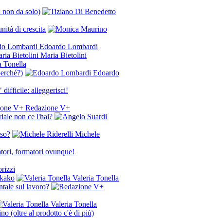
a non da solo)
ità di crescita
Edoardo Lombardi
Maria Bietolini
a Tonella
perché?)
Edoardo
 difficile: alleggerisci!
Redazione V+
iale non ce l'hai?
nso?
Michele
tori, formatori ovunque!
rizzi
ukako
Valeria Tonella
ntale sul lavoro?
Valeria Tonella
no (oltre al prodotto c'è di più)