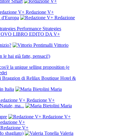
ditore Smart
Redazione V+
to d'Europa
Redazione
Performance Strategies
NUOVO LIBRO EDITO DA V+
nizio?
Vittorio
le hai già fatte, pensaci!)
s'è la unique selling proposition (e
dei
igi Braggion di Relilax Boutique Hotel &
n Italia
Maria
Redazione V+
Natale, ma...
Maria
mpre
Redazione V+
edazione V+
Redazione V+
do sbagliato)
Valeria