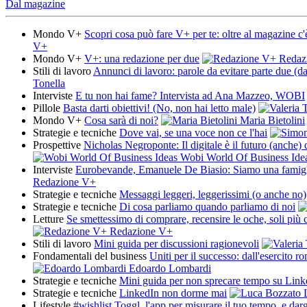
Dal magazine
Mondo V+
Scopri cosa può fare V+ per te: oltre al magazine c'
V+
Mondo V+
V+: una redazione per due
Redaz
Stili di lavoro
Annunci di lavoro: parole da evitare parte due (dal
Tonella
Interviste
E tu non hai fame? Intervista ad Ana Mazzeo, WOBI
Pillole
Basta darti obiettivi! (No, non hai letto male)
Mondo V+
Cosa sarà di noi?
Maria Bietolini
Strategie e tecniche
Dove vai, se una voce non ce l'hai
Prospettive
Nicholas Negroponte: Il digitale è il futuro (anche)
Wobi World Of Business Ide
Interviste
Eurobevande, Emanuele De Biasio: Siamo una famigli
Redazione V+
Strategie e tecniche
Messaggi leggeri, leggerissimi (o anche no)
Strategie e tecniche
Di cosa parliamo quando parliamo di noi
Letture
Se smettessimo di comprare, recensire le oche, soli più c
Redazione V+
Stili di lavoro
Mini guida per discussioni ragionevoli
Fondamentali del business
Uniti per il successo: dall'esercito r
Edoardo Lombardi
Strategie e tecniche
Mini guida per non sprecare tempo su Link
Strategie e tecniche
LinkedIn non dorme mai
L
Lifestyle
#wishlist Toggl, l'app per misurare il tuo tempo, e darg