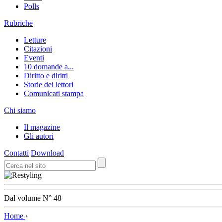
Polls
Rubriche
Letture
Citazioni
Eventi
10 domande a...
Diritto e diritti
Storie dei lettori
Comunicati stampa
Chi siamo
Il magazine
Gli autori
Contatti
Download
Dal volume N° 48
Home
›