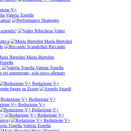
zione V+
Valeria Tonella
 Calma!
 azienda?
Valter
siteca
Maria Bietolini
lo
Riccardo
Maria Bietolini
Tonella
E
Valeria Tonella
on sei smemorato, solo poco allenato
Redazione V+
 brutte figure su Zoom
Redazione V+
Redazione V+
Redazione V+
V+
Redazione V+
anva)
Redazione V+
Valeria Tonella
Maria Bietolini