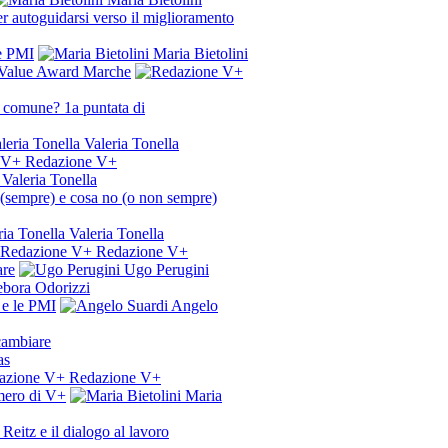
r autoguidarsi verso il miglioramento
le PMI
Maria Bietolini
t Value Award Marche
n comune? 1a puntata di
Valeria Tonella
Redazione V+
Valeria Tonella
o (sempre) e cosa no (o non sempre)
Valeria Tonella
Redazione V+
are
Ugo Perugini
bora Odorizzi
l e le PMI
Angelo
 cambiare
as
Redazione V+
umero di V+
Maria
Reitz e il dialogo al lavoro