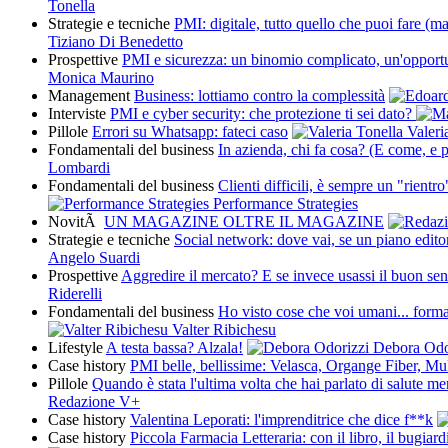
Tonella
Strategie e tecniche
PMI: digitale, tutto quello che puoi fare (m
Tiziano Di Benedetto
Prospettive
PMI e sicurezza: un binomio complicato, un'opportun
Monica Maurino
Management
Business: lottiamo contro la complessità
Interviste
PMI e cyber security: che protezione ti sei dato?
Pillole
Errori su Whatsapp: fateci caso
Valeri
Fondamentali del business
In azienda, chi fa cosa? (E come, e 
Lombardi
Fondamentali del business
Clienti difficili, è sempre un "rientro"
Performance Strategies
NovitÃ
UN MAGAZINE OLTRE IL MAGAZINE
Strategie e tecniche
Social network: dove vai, se un piano editor
Angelo Suardi
Prospettive
Aggredire il mercato? E se invece usassi il buon se
Riderelli
Fondamentali del business
Ho visto cose che voi umani... forma
Valter Ribichesu
Lifestyle
A testa bassa? Alzala!
Debora Odo
Case history
PMI belle, bellissime: Velasca, Organge Fiber, M
Pillole
Quando è stata l'ultima volta che hai parlato di salute me
Redazione V+
Case history
Valentina Leporati: l'imprenditrice che dice f**k
Case history
Piccola Farmacia Letteraria: con il libro, il bugiardi