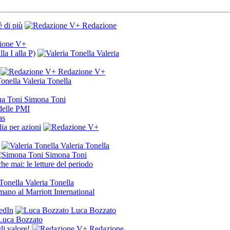
è di più
Redazione
ione V+
la I alla P)
Valeria
Redazione V+
Valeria Tonella
Simona Toni
 delle PMI
as
a per azioni
Valeria Tonella
Simona Toni
he mai: le letture del periodo
Valeria Tonella
omano al Marriott International
edIn
Luca Bozzato
uca Bozzato
li valore!
Redazione