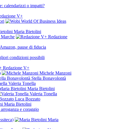
: calendarizzi o impatti?
dazione V+
ori
Maria Bietolini
n Marche
Redazione
, Amazon, pause di fiducia
iori condizioni possibili
Redazione V+
)
Michele Manzoni
Stella Bonavolontà
Valeria Tonella
Maria Bietolini
Valeria Tonella
Luca Bozzato
Maria Bietolini
a arroganza e coraggio
ssiteca)
Maria