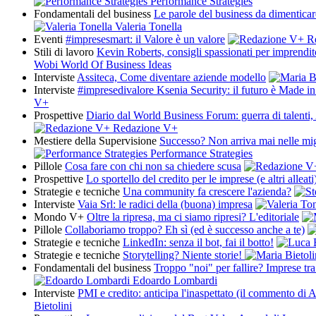
Performance Strategies
Fondamentali del business
Le parole del business da dimenticare
Valeria Tonella
Eventi
#impresesmart: il Valore è un valore
Re
Stili di lavoro
Kevin Roberts, consigli spassionati per imprendit
Wobi World Of Business Ideas
Interviste
Assiteca, Come diventare aziende modello
Interviste
#impresedivalore Ksenia Security: il futuro è Made i
V+
Prospettive
Diario dal World Business Forum: guerra di talenti
Redazione V+
Mestiere della Supervisione
Successo? Non arriva mai nelle migl
Performance Strategies
Pillole
Cosa fare con chi non sa chiedere scusa
Prospettive
Lo sportello del credito per le imprese (e altri alleati
Strategie e tecniche
Una community fa crescere l'azienda?
Interviste
Vaia Srl: le radici della (buona) impresa
Mondo V+
Oltre la ripresa, ma ci siamo ripresi? L'editoriale
Pillole
Collaboriamo troppo? Eh sì (ed è successo anche a te)
Strategie e tecniche
LinkedIn: senza il bot, fai il botto!
Strategie e tecniche
Storytelling? Niente storie!
Fondamentali del business
Troppo "noi" per fallire? Imprese tr
Edoardo Lombardi
Interviste
PMI e credito: anticipa l'inaspettato (il commento di A
Bietolini