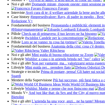
Noi e gli altri
Domande mirate, risposte oneste: mini sessione pe
Francesco Favaro
Interviste
Avrò cura di te: il welfare aziendale fa bene anche al
Case history
#impresedivalore: Rays, di padre in meglio - Bes
Redazione V+
Fondamentali del business
Propaganda e pubblicità: elementi i
#Historymanagement
Edoardo Lombardi
Pillole
Check-up di primavera: il tuo lavoro ne ha bisogno
Lifestyle
#wishlist Candele per la concentrazione
Pillole
Loro se ne vanno: tu cosa fai (prima)?
Fondamentali del business
Anatomia della crisi: cosa c'è dentr
Valter Ribichesu
Noi e gli altri
Mini guida di buona educazione su Zoom
Lifestyle
Wishlist: a casa o in azienda brinda nel "tuo" calice
Noi e gli altri
Non per vantarmi, ma... valorizzarsi senza esager
Lifestyle
Mini guida per... prendere fiato
De
Strategie e tecniche
Prima di postare, pensa! Gli hater sui socia
Suardi
Mestiere della Supervisione
Più hai successo, più farai fatica a
Wobi World Of Business Ide
Lifestyle
Wishlist: Matite e penne che non finiscono mai
Mondo V+
And just like that: da Sex and the City al nuovo n
Bietolini
Noi e gli altri
L'azienda ha una voce, anzi... ne ha tante! Megan 