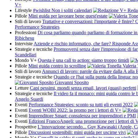
V+
Lifestyle
#wishlist Non i soliti calendari
Reda
Pillole
Mini guida per lavorare bene quest'estate
Stili di lavoro
Trattative e conversazioni: l'importante è finire?
Performance Strategies
Professioni
Di cosa parliamo quando parliamo di formazione in
Ribichesu
Interviste
Aziende e rischio informatico, che fare? Risponde As
Strategie e tecniche
Promuoversi senza dare l'impressione di far
Scandellari
Mondo V+
Questa è una call to action: siamo troppo timidi
Pillole
Mini guida contro lo scrolling
Valeria 
Stili di lavoro
Annunci di lavoro: parole da evitare dalla A alla 
Strategie e tecniche
Quando ce l'hai sulla punta della lingua: n
Giovanni Sposito
Letture
Capi pessimi, mondi senza email, lavori (quasi) perfetti
Strategie e tecniche
Il video fa il monaco: mini guida contro le
Angelo Suardi
Eventi
Performance Strategies: sconto su tutti gli eventi 2022
Eventi
Eventi WOBI 2022: la promo per i lettori di V+
Eventi
Imprenditore Smart: consulenza per imprenditori e PMI
Eventi
Edizioni FrancoAngeli: una promozione per i lettori di 
Prospettive
L'innovazione secondo... Guy Kawasaki (Apple, C
Pillole
Discussioni sostenibili: mini guida per uscirne vivi
Mondo V+
Cervelli in saldo: ti senti anche tu come un vinile?