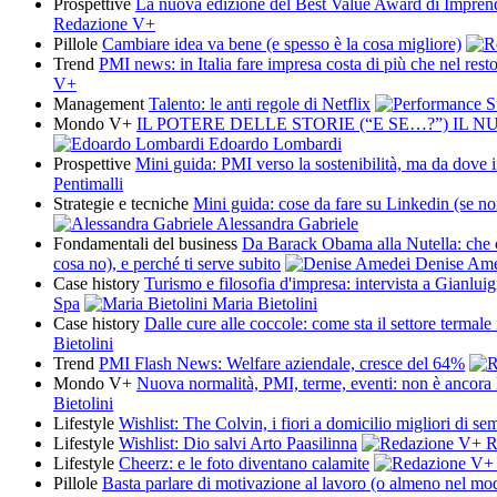
Prospettive
La nuova edizione del Best Value Award di Impren
Redazione V+
Pillole
Cambiare idea va bene (e spesso è la cosa migliore)
Trend
PMI news: in Italia fare impresa costa di più che nel res
V+
Management
Talento: le anti regole di Netflix
Mondo V+
IL POTERE DELLE STORIE (“E SE…?”) IL 
Edoardo Lombardi
Prospettive
Mini guida: PMI verso la sostenibilità, ma da dove i
Pentimalli
Strategie e tecniche
Mini guida: cose da fare su Linkedin (se non 
Alessandra Gabriele
Fondamentali del business
Da Barack Obama alla Nutella: che co
cosa no), e perché ti serve subito
Denise Ame
Case history
Turismo e filosofia d'impresa: intervista a Gianlu
Spa
Maria Bietolini
Case history
Dalle cure alle coccole: come sta il settore termale i
Bietolini
Trend
PMI Flash News: Welfare aziendale, cresce del 64%
Mondo V+
Nuova normalità, PMI, terme, eventi: non è ancora 
Bietolini
Lifestyle
Wishlist: The Colvin, i fiori a domicilio migliori di se
Lifestyle
Wishlist: Dio salvi Arto Paasilinna
R
Lifestyle
Cheerz: e le foto diventano calamite
Pillole
Basta parlare di motivazione al lavoro (o almeno nel mo