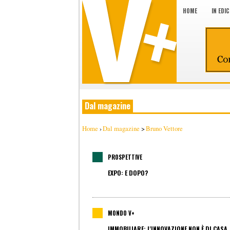
HOME
IN EDI
Dal magazine
Home
›
Dal magazine
>
Bruno Vettore
PROSPETTIVE
EXPO: E DOPO?
MONDO V+
IMMOBILIARE: L'INNOVAZIONE NON È DI CASA