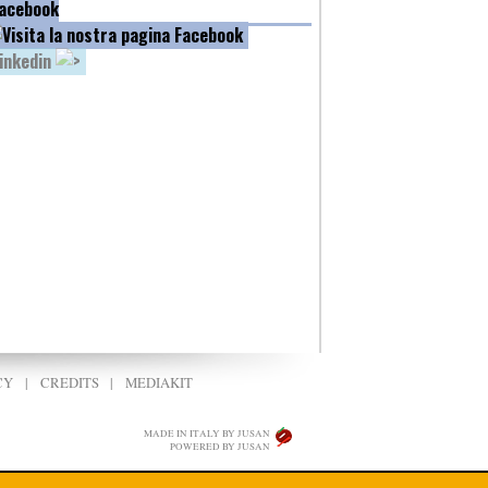
acebook
inkedin
CY
|
CREDITS
|
MEDIAKIT
MADE IN ITALY BY JUSAN
POWERED BY JUSAN