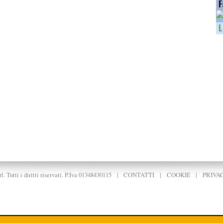
F
L
. Tutti i diritti riservati. P.Iva 01348430115
|
CONTATTI
|
COOKIE
|
PRIVA