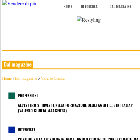
HOME
IN EDICOLA
DAL MAGAZINE
Dal magazine
Home
›
Dal magazine
>
Valerio Giunta
PROFESSIONI
ALL'ESTERO SI INVESTE NELLA FORMAZIONE DEGLI AGENTI... E IN ITALIA?
(VALERIO GIUNTA, AAAGENTS)
INTERVISTE
CONFIDO NELLA TECNOLOGIA, PER IL PRIMO CONTATTO CON IL CLIENTE, MA