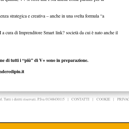
nza strategica e creativa – anche in una svelta formula “a
MI a cura di Imprenditore Smart link? società da cui è nato anche il
e di tutti i “più” di V+ sono in preparazione.
nderedipiu.it
. Tutti i diritti riservati. P.Iva 01348430115
|
CONTATTI
|
COOKIE
|
PRIVA