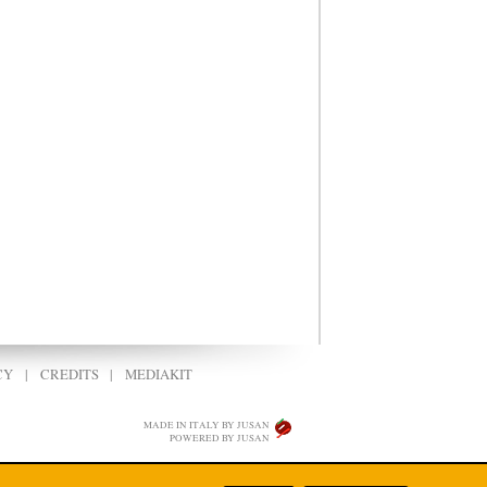
CY
|
CREDITS
|
MEDIAKIT
MADE IN ITALY BY JUSAN
POWERED BY JUSAN