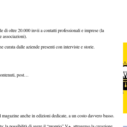
di oltre 20.000 invii a contatti professionali e imprese (la
e associazioni).
 curata dalle aziende presenti con interviste e storie.
contenuti, post…
 il magazine anche in edizioni dedicate, a un costo davvero basso.
a: la possibilità di avere il “proprio” V+, attraverso la creazione