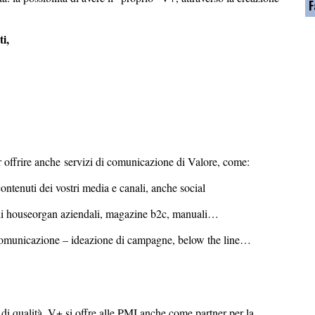
F
i,
er offrire anche servizi di comunicazione di Valore, come:
contenuti dei vostri media e canali, anche social
 vedi houseorgan aziendali, magazine b2c, manuali…
di comunicazione – ideazione di campagne, below the line…
 di qualità, V+ si offre alle PMI anche come partner per la