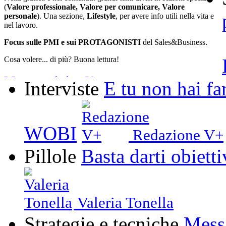
(
Valore professionale, Valore per comunicare, Valore
personale
). Una sezione,
Lifestyle
, per avere info utili nella vita e
nel lavoro.
Focus sulle PMI e sui PROTAGONISTI
del Sales&Business.
Cosa volere... di più? Buona lettura!
Ma quanti siete?!
Interviste
E tu non hai f
V+ magazine ha superato una diffusione stabile di
oltre 20.000 invii
a contatti professionali e imprese (la diffusione avviene in parte
attraverso
aziende e associazioni
).Alcuni numeri godono della
WOBI
ulteriore diffusione curata dalle aziende presenti con
interviste e
Redazione V+
storie
.
Pillole
Basta darti obiett
Oltre il magazine, c'è di più!
Offriamo pagine pubblicitarie, pacchetti con contenuti, post…
Ogni piano è su misura.
Valeria Tonella
Scriveteci!
Strategie e tecniche
Messa
Vi leggiamo su magazine@venderedipiu.it