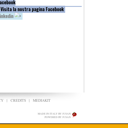
acebook
inkedin
CY
|
CREDITS
|
MEDIAKIT
MADE IN ITALY BY JUSAN
POWERED BY JUSAN