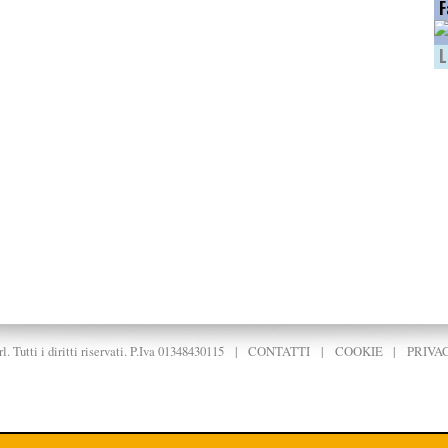
F
L
. Tutti i diritti riservati. P.Iva 01348430115
|
CONTATTI
|
COOKIE
|
PRIVA