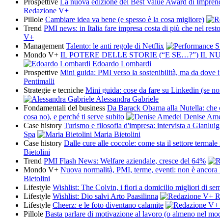
Prospettive
La nuova edizione del Best Value Award di Impren
Redazione V+
Pillole
Cambiare idea va bene (e spesso è la cosa migliore)
Trend
PMI news: in Italia fare impresa costa di più che nel res
V+
Management
Talento: le anti regole di Netflix
Mondo V+
IL POTERE DELLE STORIE (“E SE…?”) IL 
Edoardo Lombardi
Prospettive
Mini guida: PMI verso la sostenibilità, ma da dove i
Pentimalli
Strategie e tecniche
Mini guida: cose da fare su Linkedin (se non 
Alessandra Gabriele
Fondamentali del business
Da Barack Obama alla Nutella: che co
cosa no), e perché ti serve subito
Denise Ame
Case history
Turismo e filosofia d'impresa: intervista a Gianlu
Spa
Maria Bietolini
Case history
Dalle cure alle coccole: come sta il settore termale i
Bietolini
Trend
PMI Flash News: Welfare aziendale, cresce del 64%
Mondo V+
Nuova normalità, PMI, terme, eventi: non è ancora 
Bietolini
Lifestyle
Wishlist: The Colvin, i fiori a domicilio migliori di se
Lifestyle
Wishlist: Dio salvi Arto Paasilinna
R
Lifestyle
Cheerz: e le foto diventano calamite
Pillole
Basta parlare di motivazione al lavoro (o almeno nel mo