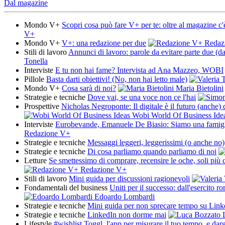
Dal magazine
Mondo V+
Scopri cosa può fare V+ per te: oltre al magazine c'
V+
Mondo V+
V+: una redazione per due
Redaz
Stili di lavoro
Annunci di lavoro: parole da evitare parte due (dal
Tonella
Interviste
E tu non hai fame? Intervista ad Ana Mazzeo, WOBI
Pillole
Basta darti obiettivi! (No, non hai letto male)
Mondo V+
Cosa sarà di noi?
Maria Bietolini
Strategie e tecniche
Dove vai, se una voce non ce l'hai
Prospettive
Nicholas Negroponte: Il digitale è il futuro (anche)
Wobi World Of Business Ide
Interviste
Eurobevande, Emanuele De Biasio: Siamo una famigli
Redazione V+
Strategie e tecniche
Messaggi leggeri, leggerissimi (o anche no)
Strategie e tecniche
Di cosa parliamo quando parliamo di noi
Letture
Se smettessimo di comprare, recensire le oche, soli più c
Redazione V+
Stili di lavoro
Mini guida per discussioni ragionevoli
Fondamentali del business
Uniti per il successo: dall'esercito r
Edoardo Lombardi
Strategie e tecniche
Mini guida per non sprecare tempo su Link
Strategie e tecniche
LinkedIn non dorme mai
L
Lifestyle
#wishlist Toggl, l'app per misurare il tuo tempo, e darg