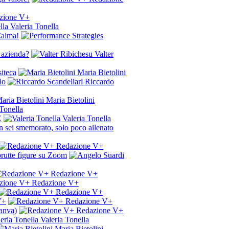
zione V+
Valeria Tonella
 Calma!
 azienda?
Valter
siteca
Maria Bietolini
lo
Riccardo
Maria Bietolini
Tonella
E
Valeria Tonella
on sei smemorato, solo poco allenato
Redazione V+
 brutte figure su Zoom
Redazione V+
Redazione V+
Redazione V+
V+
Redazione V+
anva)
Redazione V+
Valeria Tonella
Maria Bietolini