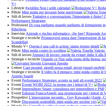
V+
Lifestyle
#wishlist Non i soliti calendari
Reda
Pillole
Mini guida per lavorare bene quest'estate
Stili di lavoro
Trattative e conversazioni: l'importante è finire?
Performance Strategies
Professioni
Di cosa parliamo quando parliamo di formazione in
Ribichesu
Interviste
Aziende e rischio informatico, che fare? Risponde As
Strategie e tecniche
Promuoversi senza dare l'impressione di far
Scandellari
Mondo V+
Questa è una call to action: siamo troppo timidi
Pillole
Mini guida contro lo scrolling
Valeria 
Stili di lavoro
Annunci di lavoro: parole da evitare dalla A alla 
Strategie e tecniche
Quando ce l'hai sulla punta della lingua: n
Giovanni Sposito
Letture
Capi pessimi, mondi senza email, lavori (quasi) perfetti
Strategie e tecniche
Il video fa il monaco: mini guida contro le
Angelo Suardi
Eventi
Performance Strategies: sconto su tutti gli eventi 2022
Eventi
Eventi WOBI 2022: la promo per i lettori di V+
Eventi
Imprenditore Smart: consulenza per imprenditori e PMI
Eventi
Edizioni FrancoAngeli: una promozione per i lettori di 
Prospettive
L'innovazione secondo... Guy Kawasaki (Apple, C
Pillole
Discussioni sostenibili: mini guida per uscirne vivi
Mondo V+
Cervelli in saldo: ti senti anche tu come un vinile?