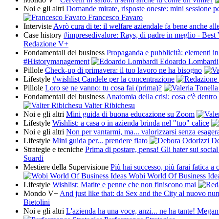
Noi e gli altri
Domande mirate, risposte oneste: mini sessione pe
Francesco Favaro
Interviste
Avrò cura di te: il welfare aziendale fa bene anche al
Case history
#impresedivalore: Rays, di padre in meglio - Bes
Redazione V+
Fondamentali del business
Propaganda e pubblicità: elementi i
#Historymanagement
Edoardo Lombardi
Pillole
Check-up di primavera: il tuo lavoro ne ha bisogno
Lifestyle
#wishlist Candele per la concentrazione
Pillole
Loro se ne vanno: tu cosa fai (prima)?
Fondamentali del business
Anatomia della crisi: cosa c'è dentr
Valter Ribichesu
Noi e gli altri
Mini guida di buona educazione su Zoom
Lifestyle
Wishlist: a casa o in azienda brinda nel "tuo" calice
Noi e gli altri
Non per vantarmi, ma... valorizzarsi senza esager
Lifestyle
Mini guida per... prendere fiato
De
Strategie e tecniche
Prima di postare, pensa! Gli hater sui socia
Suardi
Mestiere della Supervisione
Più hai successo, più farai fatica a
Wobi World Of Business Ide
Lifestyle
Wishlist: Matite e penne che non finiscono mai
Mondo V+
And just like that: da Sex and the City al nuovo n
Bietolini
Noi e gli altri
L'azienda ha una voce, anzi... ne ha tante! Megan 