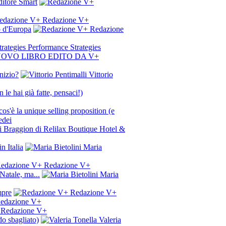
ditore Smart
Redazione V+
to d'Europa
Redazione
Performance Strategies
NUOVO LIBRO EDITO DA V+
nizio?
Vittorio
le hai già fatte, pensaci!)
s'è la unique selling proposition (e
dei
igi Braggion di Relilax Boutique Hotel &
n Italia
Maria
Redazione V+
Natale, ma...
Maria
mpre
Redazione V+
edazione V+
Redazione V+
do sbagliato)
Valeria