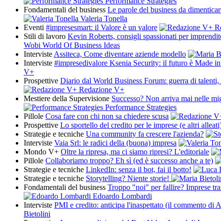
Performance Strategies
Fondamentali del business
Le parole del business da dimenticare
Valeria Tonella
Eventi
#impresesmart: il Valore è un valore
Re
Stili di lavoro
Kevin Roberts, consigli spassionati per imprendit
Wobi World Of Business Ideas
Interviste
Assiteca, Come diventare aziende modello
Interviste
#impresedivalore Ksenia Security: il futuro è Made i
V+
Prospettive
Diario dal World Business Forum: guerra di talenti
Redazione V+
Mestiere della Supervisione
Successo? Non arriva mai nelle migl
Performance Strategies
Pillole
Cosa fare con chi non sa chiedere scusa
Prospettive
Lo sportello del credito per le imprese (e altri alleati
Strategie e tecniche
Una community fa crescere l'azienda?
Interviste
Vaia Srl: le radici della (buona) impresa
Mondo V+
Oltre la ripresa, ma ci siamo ripresi? L'editoriale
Pillole
Collaboriamo troppo? Eh sì (ed è successo anche a te)
Strategie e tecniche
LinkedIn: senza il bot, fai il botto!
Strategie e tecniche
Storytelling? Niente storie!
Fondamentali del business
Troppo "noi" per fallire? Imprese tr
Edoardo Lombardi
Interviste
PMI e credito: anticipa l'inaspettato (il commento di A
Bietolini