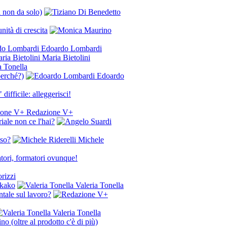
a non da solo)
ità di crescita
Edoardo Lombardi
Maria Bietolini
a Tonella
perché?)
Edoardo
 difficile: alleggerisci!
Redazione V+
iale non ce l'hai?
nso?
Michele
tori, formatori ovunque!
rizzi
ukako
Valeria Tonella
ntale sul lavoro?
Valeria Tonella
no (oltre al prodotto c'è di più)