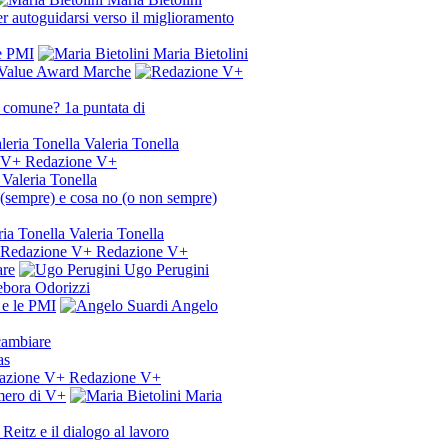
r autoguidarsi verso il miglioramento
le PMI
Maria Bietolini
t Value Award Marche
n comune? 1a puntata di
Valeria Tonella
Redazione V+
Valeria Tonella
o (sempre) e cosa no (o non sempre)
Valeria Tonella
Redazione V+
are
Ugo Perugini
bora Odorizzi
l e le PMI
Angelo
 cambiare
as
Redazione V+
umero di V+
Maria
Reitz e il dialogo al lavoro