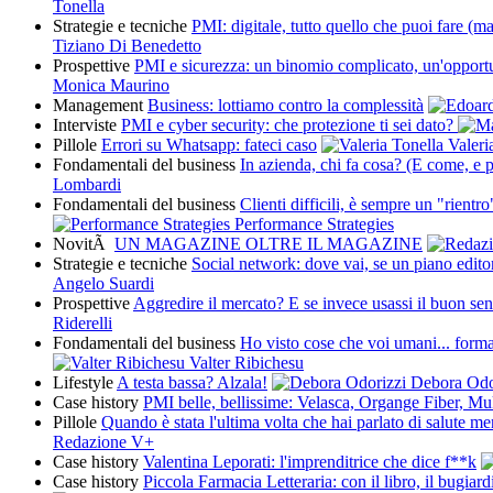
Tonella
Strategie e tecniche
PMI: digitale, tutto quello che puoi fare (m
Tiziano Di Benedetto
Prospettive
PMI e sicurezza: un binomio complicato, un'opportun
Monica Maurino
Management
Business: lottiamo contro la complessità
Interviste
PMI e cyber security: che protezione ti sei dato?
Pillole
Errori su Whatsapp: fateci caso
Valeri
Fondamentali del business
In azienda, chi fa cosa? (E come, e 
Lombardi
Fondamentali del business
Clienti difficili, è sempre un "rientro"
Performance Strategies
NovitÃ
UN MAGAZINE OLTRE IL MAGAZINE
Strategie e tecniche
Social network: dove vai, se un piano editor
Angelo Suardi
Prospettive
Aggredire il mercato? E se invece usassi il buon se
Riderelli
Fondamentali del business
Ho visto cose che voi umani... forma
Valter Ribichesu
Lifestyle
A testa bassa? Alzala!
Debora Odo
Case history
PMI belle, bellissime: Velasca, Organge Fiber, M
Pillole
Quando è stata l'ultima volta che hai parlato di salute me
Redazione V+
Case history
Valentina Leporati: l'imprenditrice che dice f**k
Case history
Piccola Farmacia Letteraria: con il libro, il bugiardi