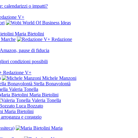
: calendarizzi o impatti?
dazione V+
ori
Maria Bietolini
n Marche
Redazione
, Amazon, pause di fiducia
iori condizioni possibili
Redazione V+
)
Michele Manzoni
Stella Bonavolontà
Valeria Tonella
Maria Bietolini
Valeria Tonella
Luca Bozzato
Maria Bietolini
a arroganza e coraggio
ssiteca)
Maria