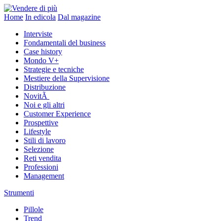
Home
In edicola
Dal magazine
Interviste
Fondamentali del business
Case history
Mondo V+
Strategie e tecniche
Mestiere della Supervisione
Distribuzione
NovitÃ
Noi e gli altri
Customer Experience
Prospettive
Lifestyle
Stili di lavoro
Selezione
Reti vendita
Professioni
Management
Strumenti
Pillole
Trend