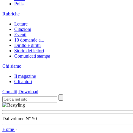
Polls
Rubriche
Letture
Citazioni
Eventi
10 domande a...
Diritto e diritti
Storie dei lettori
Comunicati stampa
Chi siamo
Il magazine
Gli autori
Contatti
Download
Dal volume N° 50
Home
›