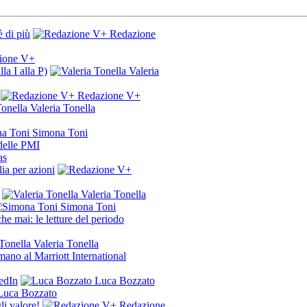
è di più
Redazione
ione V+
la I alla P)
Valeria
Redazione V+
Valeria Tonella
Simona Toni
 delle PMI
as
a per azioni
Valeria Tonella
Simona Toni
he mai: le letture del periodo
Valeria Tonella
omano al Marriott International
edIn
Luca Bozzato
uca Bozzato
li valore!
Redazione