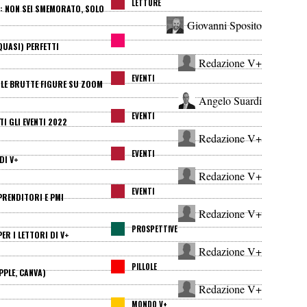
LETTURE
A: NON SEI SMEMORATO, SOLO
Giovanni Sposito
QUASI) PERFETTI
Redazione V+
EVENTI
O LE BRUTTE FIGURE SU ZOOM
Angelo Suardi
EVENTI
I GLI EVENTI 2022
Redazione V+
EVENTI
DI V+
Redazione V+
EVENTI
RENDITORI E PMI
Redazione V+
PROSPETTIVE
R I LETTORI DI V+
Redazione V+
PILLOLE
PPLE, CANVA)
Redazione V+
MONDO V+