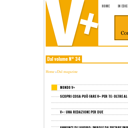
HOME
IN EDI
Dal volume N° 34
Home
›
Dal magazine
MONDO V+
SCOPRI COSA PUÒ FARE V+ PER TE: OLTRE AL 
V+: UNA REDAZIONE PER DUE
ANNUNCI DI LAVORO: PAROLE DA EVITARE PART