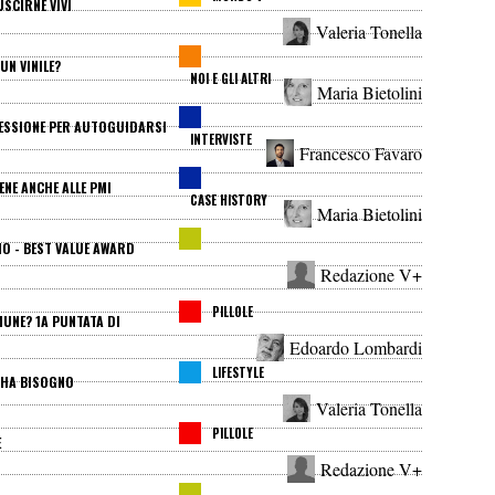
USCIRNE VIVI
Valeria Tonella
UN VINILE?
NOI E GLI ALTRI
Maria Bietolini
SESSIONE PER AUTOGUIDARSI
INTERVISTE
Francesco Favaro
ENE ANCHE ALLE PMI
CASE HISTORY
Maria Bietolini
IO - BEST VALUE AWARD
Redazione V+
PILLOLE
MUNE? 1A PUNTATA DI
Edoardo Lombardi
LIFESTYLE
 HA BISOGNO
Valeria Tonella
PILLOLE
E
Redazione V+