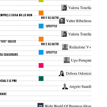
Valeria Tonella
EMPRE) E COSA NO (O NON
NOI E GLI ALTRI
Valter Ribichesu
LIFESTYLE
M
Valeria Tonella
"TUO" CALICE
NOI E GLI ALTRI
Redazione V+
LIFESTYLE
NZA ESAGERARE
Ugo Perugini
Debora Odorizzi
CIAL E LE PMI
Angelo Suardi
BIARE
Wobi World Of Business Ideas