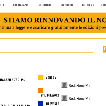
COLA
DAL MAGAZINE
STRUMENTI
RUBRICHE
CHI SIAMO
CON
I
MONDO V+
MAGAZINE C'È DI PIÙ
Redazione V+
STILI DI LAVORO
Redazione V+
INTERVISTE
E DUE (DALLA I ALLA P)