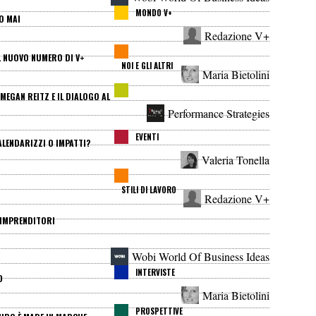
MONDO V+
O MAI
Redazione V+
AL NUOVO NUMERO DI V+
NOI E GLI ALTRI
Maria Bietolini
! MEGAN REITZ E IL DIALOGO AL
Performance Strategies
EVENTI
ALENDARIZZI O IMPATTI?
Valeria Tonella
STILI DI LAVORO
Redazione V+
 IMPRENDITORI
Wobi World Of Business Ideas
INTERVISTE
O
Maria Bietolini
PROSPETTIVE