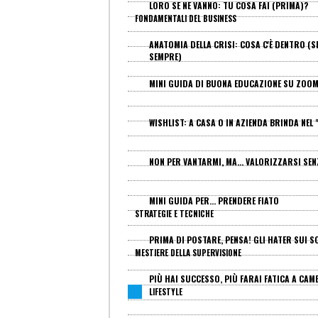
LORO SE NE VANNO: TU COSA FAI (PRIMA)?
FONDAMENTALI DEL BUSINESS
ANATOMIA DELLA CRISI: COSA C'È DENTRO (S
SEMPRE)
MINI GUIDA DI BUONA EDUCAZIONE SU ZOO
WISHLIST: A CASA O IN AZIENDA BRINDA NEL 
NON PER VANTARMI, MA... VALORIZZARSI SE
MINI GUIDA PER... PRENDERE FIATO
STRATEGIE E TECNICHE
PRIMA DI POSTARE, PENSA! GLI HATER SUI SO
MESTIERE DELLA SUPERVISIONE
PIÙ HAI SUCCESSO, PIÙ FARAI FATICA A CAM
LIFESTYLE