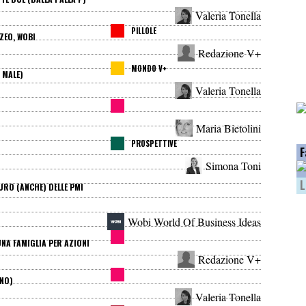
Valeria Tonella
PILLOLE
ZEO, WOBI
Redazione V+
MONDO V+
 MALE)
Valeria Tonella
Maria Bietolini
PROSPETTIVE
F
Simona Toni
L
TURO (ANCHE) DELLE PMI
Wobi World Of Business Ideas
UNA FAMIGLIA PER AZIONI
Redazione V+
 NO)
Valeria Tonella