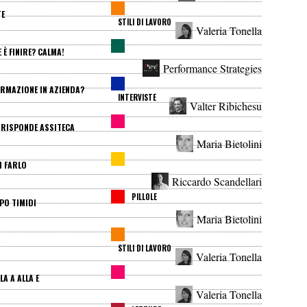
TE
STILI DI LAVORO
Valeria Tonella
 È FINIRE? CALMA!
Performance Strategies
RMAZIONE IN AZIENDA?
INTERVISTE
Valter Ribichesu
? RISPONDE ASSITECA
Maria Bietolini
I FARLO
Riccardo Scandellari
PILLOLE
PO TIMIDI
Maria Bietolini
STILI DI LAVORO
Valeria Tonella
A A ALLA E
Valeria Tonella