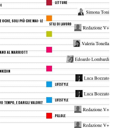
LETTURE
I
Simona Toni
OCHE, SOLI PIÙ CHE MAI: LE
STILI DI LAVORO
Redazione V+
Valeria Tonella
MANO AL MARRIOTT
Edoardo Lombardi
NKEDIN
Luca Bozzato
LIFESTYLE
Luca Bozzato
LIFESTYLE
UO TEMPO, E DARGLI VALORE!
Redazione V+
PILLOLE
Redazione V+