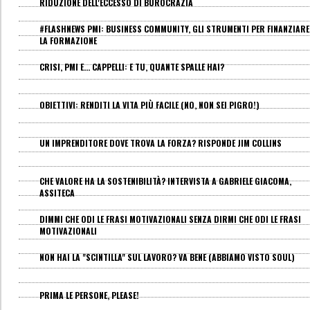
RIDUZIONE DELL'ECCESSO DI BUROCRAZIA
#FLASHNEWS PMI: BUSINESS COMMUNITY, GLI STRUMENTI PER FINANZIARE
LA FORMAZIONE
CRISI, PMI E... CAPPELLI: E TU, QUANTE SPALLE HAI?
OBIETTIVI: RENDITI LA VITA PIÙ FACILE (NO, NON SEI PIGRO!)
UN IMPRENDITORE DOVE TROVA LA FORZA? RISPONDE JIM COLLINS
CHE VALORE HA LA SOSTENIBILITÀ? INTERVISTA A GABRIELE GIACOMA,
ASSITECA
DIMMI CHE ODI LE FRASI MOTIVAZIONALI SENZA DIRMI CHE ODI LE FRASI
MOTIVAZIONALI
NON HAI LA "SCINTILLA" SUL LAVORO? VA BENE (ABBIAMO VISTO SOUL)
PRIMA LE PERSONE, PLEASE!