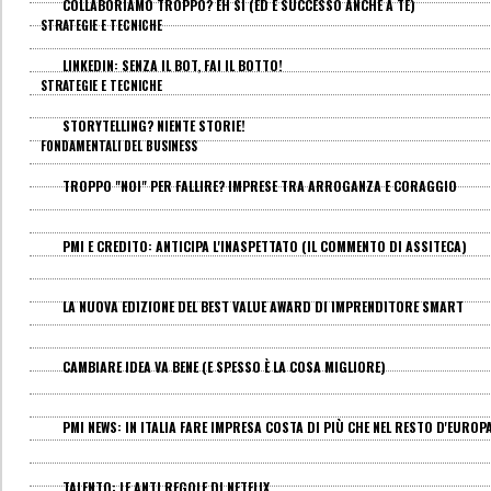
COLLABORIAMO TROPPO? EH SÌ (ED È SUCCESSO ANCHE A TE)
STRATEGIE E TECNICHE
LINKEDIN: SENZA IL BOT, FAI IL BOTTO!
STRATEGIE E TECNICHE
STORYTELLING? NIENTE STORIE!
FONDAMENTALI DEL BUSINESS
TROPPO "NOI" PER FALLIRE? IMPRESE TRA ARROGANZA E CORAGGIO
PMI E CREDITO: ANTICIPA L'INASPETTATO (IL COMMENTO DI ASSITECA)
LA NUOVA EDIZIONE DEL BEST VALUE AWARD DI IMPRENDITORE SMART
CAMBIARE IDEA VA BENE (E SPESSO È LA COSA MIGLIORE)
PMI NEWS: IN ITALIA FARE IMPRESA COSTA DI PIÙ CHE NEL RESTO D'EUROP
TALENTO: LE ANTI REGOLE DI NETFLIX