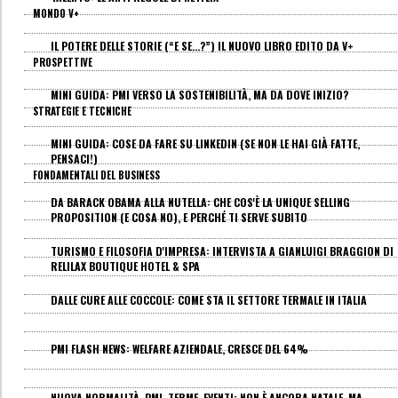
MONDO V+
IL POTERE DELLE STORIE (“E SE…?”) IL NUOVO LIBRO EDITO DA V+
PROSPETTIVE
MINI GUIDA: PMI VERSO LA SOSTENIBILITÀ, MA DA DOVE INIZIO?
STRATEGIE E TECNICHE
MINI GUIDA: COSE DA FARE SU LINKEDIN (SE NON LE HAI GIÀ FATTE,
PENSACI!)
FONDAMENTALI DEL BUSINESS
DA BARACK OBAMA ALLA NUTELLA: CHE COS'È LA UNIQUE SELLING
PROPOSITION (E COSA NO), E PERCHÉ TI SERVE SUBITO
TURISMO E FILOSOFIA D'IMPRESA: INTERVISTA A GIANLUIGI BRAGGION DI
RELILAX BOUTIQUE HOTEL & SPA
DALLE CURE ALLE COCCOLE: COME STA IL SETTORE TERMALE IN ITALIA
PMI FLASH NEWS: WELFARE AZIENDALE, CRESCE DEL 64%
NUOVA NORMALITÀ, PMI, TERME, EVENTI: NON È ANCORA NATALE, MA...