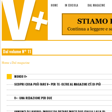
HOME
IN EDICOLA
DAL MAGAZINE
Dal volume N° 11
Home
›
Dal magazine
MONDO V+
SCOPRI COSA PUÒ FARE V+ PER TE: OLTRE AL MAGAZINE C'È DI PIÙ
V+: UNA REDAZIONE PER DUE
ANNUNCI DI LAVORO: PAROLE DA EVITARE PARTE DUE (DALLA I ALLA P)