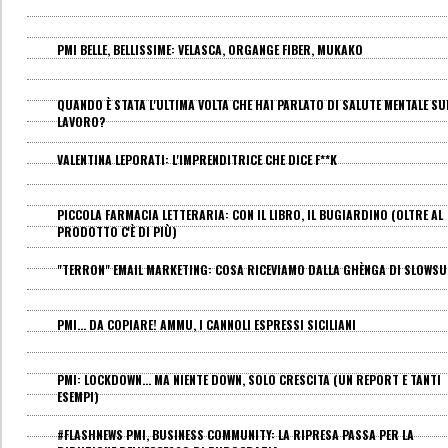
PMI BELLE, BELLISSIME: VELASCA, ORGANGE FIBER, MUKAKO
QUANDO È STATA L'ULTIMA VOLTA CHE HAI PARLATO DI SALUTE MENTALE SU
LAVORO?
VALENTINA LEPORATI: L'IMPRENDITRICE CHE DICE F**K
PICCOLA FARMACIA LETTERARIA: CON IL LIBRO, IL BUGIARDINO (OLTRE AL
PRODOTTO C'È DI PIÙ)
"TERRON" EMAIL MARKETING: COSA RICEVIAMO DALLA GHÈNGA DI SLOWS
PMI... DA COPIARE! AMMU, I CANNOLI ESPRESSI SICILIANI
PMI: LOCKDOWN... MA NIENTE DOWN, SOLO CRESCITA (UN REPORT E TANTI
ESEMPI)
#FLASHNEWS PMI, BUSINESS COMMUNITY: LA RIPRESA PASSA PER LA