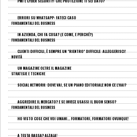
PMI E CYBER SECURITY: CHE PROTEZIONE TI SEI DATO?
ERRORI SU WHATSAPP: FATECI CASO
FONDAMENTALI DEL BUSINESS
IN AZIENDA, CHI FA COSA? (E COME, E PERCHÉ?)
FONDAMENTALI DEL BUSINESS
CLIENTI DIFFICILI, È SEMPRE UN "RIENTRO" DIFFICILE: ALLEGGERISCI!
NOVITÃ
UN MAGAZINE OLTRE IL MAGAZINE
STRATEGIE E TECNICHE
SOCIAL NETWORK: DOVE VAI, SE UN PIANO EDITORIALE NON CE L'HAI?
AGGREDIRE IL MERCATO? E SE INVECE USASSI IL BUON SENSO?
FONDAMENTALI DEL BUSINESS
HO VISTO COSE CHE VOI UMANI... FORMATORI, FORMATORI OVUNQUE!
A TESTA BASSA? ALZALA!