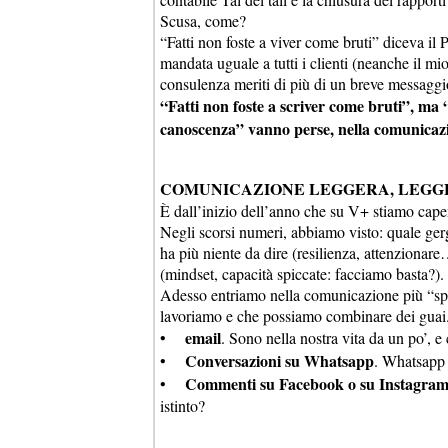
Scusa, come?
“Fatti non foste a viver come bruti” diceva il
mandata uguale a tutti i clienti (neanche il mi
consulenza meriti di più di un breve messaggio
“Fatti non foste a scriver come bruti”, ma 
canoscenza” vanno perse, nella comunicazion
COMUNICAZIONE LEGGERA, LEGGER
È dall’inizio dell’anno che su V+ stiamo cap
Negli scorsi numeri, abbiamo visto: quale ge
ha più niente da dire (resilienza, attenziona
(mindset, capacità spiccate: facciamo basta?).
Adesso entriamo nella comunicazione più “spic
lavoriamo e che possiamo combinare dei guai. 
email
•
. Sono nella nostra vita da un po’, 
Conversazioni su Whatsapp
•
. Whatsapp 
Commenti su Facebook o su Instagram,
•
istinto?