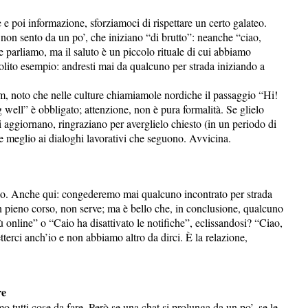
 e poi informazione, sforziamoci di rispettare un certo galateo.
non sento da un po’, che iniziano “di brutto”: neanche “ciao,
ne parliamo, ma il saluto è un piccolo rituale di cui abbiamo
lito esempio: andresti mai da qualcuno per strada iniziando a
 noto che nelle culture chiamiamole nordiche il passaggio “Hi!
ell” è obbligato; attenzione, non è pura formalità. Se glielo
 aggiornano, ringraziano per averglielo chiesto (in un periodo di
 meglio ai dialoghi lavorativi che seguono. Avvicina.
iao. Anche qui: congederemo mai qualcuno incontrato per strada
n pieno corso, non serve; ma è bello che, in conclusione, qualcuno
iù online” o “Caio ha disattivato le notifiche”, eclissandosi? “Ciao,
terci anch’io e non abbiamo altro da dirci. È la relazione,
re
tutti cose da fare. Però se una chat si prolunga da un po’, se le