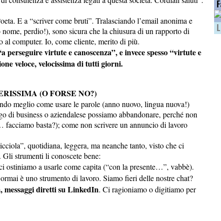
F
 Poeta. E a “scriver come bruti”. Tralasciando l’email anonima e
L
o nome, perdio!), sono sicura che la chiusura di un rapporto di
 al computer. Io, come cliente, merito di più.
“a perseguire virtute e canoscenza”, e invece spesso “virtute e
e veloce, velocissima di tutti giorni.
ISSIMA (O FORSE NO?)
endo meglio come usare le parole (anno nuovo, lingua nuova!)
rgo di business o aziendalese possiamo abbandonare, perché non
re… facciamo basta?); come non scrivere un annuncio di lavoro
ciola”, quotidiana, leggera, ma neanche tanto, visto che ci
Gli strumenti li conoscete bene:
e ci ostiniamo a usarle come capita (“con la presente…”, vabbè).
ormai è uno strumento di lavoro. Siamo fieri delle nostre chat?
 messaggi diretti su LinkedIn
. Ci ragioniamo o digitiamo per