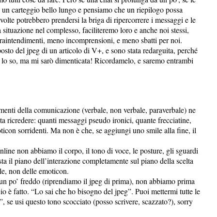
 un carteggio bello lungo e pensiamo che un riepilogo possa
olte potrebbero prendersi la briga di ripercorrere i messaggi e le
situazione nel complesso, faciliteremo loro e anche noi stessi,
fraintendimenti, meno incomprensioni, e meno sbatti per noi.
sto del jpeg di un articolo di V+, e sono stata redarguita, perché
se lo so, ma mi sarò dimenticata! Ricordamelo, e saremo entrambi
ementi della comunicazione (verbale, non verbale, paraverbale) ne
uta ricredere: quanti messaggi pseudo ironici, quante frecciatine,
con sorridenti. Ma non è che, se aggiungi uno smile alla fine, il
line non abbiamo il corpo, il tono di voce, le posture, gli sguardi
sta il piano dell’interazione completamente sul piano della scelta
ole, non delle emoticon.
n po’ freddo (riprendiamo il jpeg di prima), non abbiamo prima
cio è fatto. “Lo sai che ho bisogno del jpeg”. Puoi mettermi tutte le
, se usi questo tono scocciato (posso scrivere, scazzato?), sorry