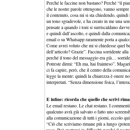
Perché le faccine non bastano? Perché “il piano
che le nostre parole ottengono, vanno sempre 
il contenuto, cosa mi si sta chiedendo, quindi il
un tono sgradevole, e ha creato in me una sens
pensate a quando i toni si surriscaldano davve
e quindi dall’ascolto, e quindi dalla comunicaz
email o su Whatsapp raramente porta a qualco
Come avrei voluto che mi si chiedesse quel be
dell’articolo? Grazie”. Faccina sorridente all
perché il tono del messaggio era già… sorride
Potreste dirmi: “Eh ma, hai frainteso”. Magar
ci fa capire, però, che il centro della comunic
legge la mente: quindi la chiarezza è onere 
interpretati. “Senza dimensione fisica, l’interaz
E infine: ricorda che quello che scrivi rim
Le email restano. Le chat restano. I commenti r
qualcuno avrà già salvato o fatto uno screens
alla comunicazione di tutti i giorni, eccolo q
“Ciò che scriviamo rimane più a lungo (potenz
voce. Può metterci in difficoltà perché il nost