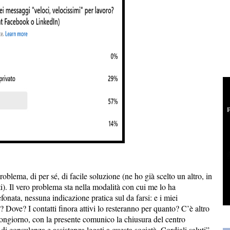
oblema, di per sé, di facile soluzione (ne ho già scelto un altro, in
i). Il vero problema sta nella modalità con cui me lo ha
onata, nessuna indicazione pratica sul da farsi: e i miei
ve? I contatti finora attivi lo resteranno per quanto? C’è altro
uongiorno, con la presente comunico la chiusura del centro
i di consulenza e assistenza legati a questa società. Cordiali saluti”.