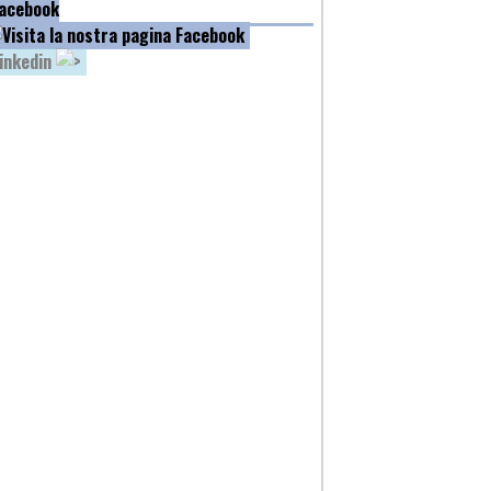
acebook
inkedin