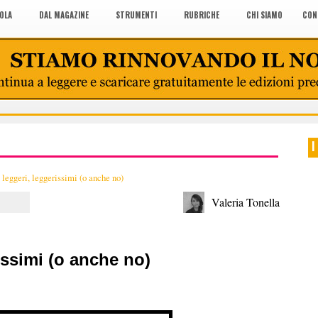
COLA
DAL MAGAZINE
STRUMENTI
RUBRICHE
CHI SIAMO
CON
I
leggeri, leggerissimi (o anche no)
Valeria Tonella
issimi (o anche no)