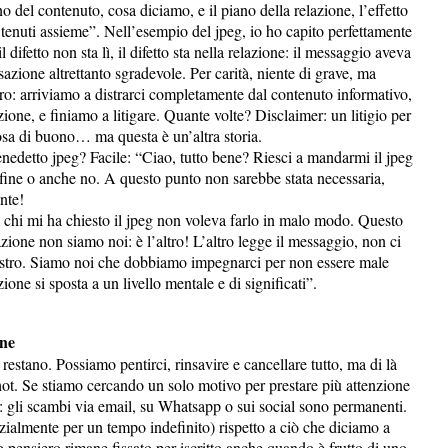
 del contenuto, cosa diciamo, e il piano della relazione, l’effetto
tenuti assieme”. Nell’esempio del jpeg, io ho capito perfettamente
 difetto non sta lì, il difetto sta nella relazione: il messaggio aveva
azione altrettanto sgradevole. Per carità, niente di grave, ma
ro: arriviamo a distrarci completamente dal contenuto informativo,
ione, e finiamo a litigare. Quante volte? Disclaimer: un litigio per
sa di buono… ma questa è un’altra storia.
nedetto jpeg? Facile: “Ciao, tutto bene? Riesci a mandarmi il jpeg
a fine o anche no. A questo punto non sarebbe stata necessaria,
nte!
i chi mi ha chiesto il jpeg non voleva farlo in malo modo. Questo
azione non siamo noi: è l’altro! L’altro legge il messaggio, non ci
nostro. Siamo noi che dobbiamo impegnarci per non essere male
ione si sposta a un livello mentale e di significati”.
ane
estano. Possiamo pentirci, rinsavire e cancellare tutto, ma di là
hot. Se stiamo cercando un solo motivo per prestare più attenzione
ui: gli scambi via email, su Whatsapp o sui social sono permanenti.
ialmente per un tempo indefinito) rispetto a ciò che diciamo a
ro pensiero rimane fissato per iscritto anche quando è frutto di uno