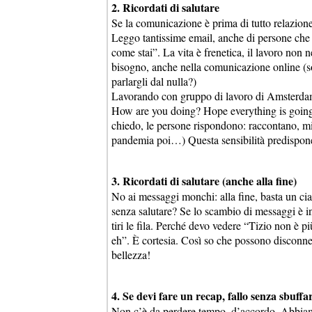
2. Ricordati di salutare
Se la comunicazione è prima di tutto relazione
Leggo tantissime email, anche di persone che 
come stai”. La vita è frenetica, il lavoro non 
bisogno, anche nella comunicazione online (so
parlargli dal nulla?)
Lavorando con gruppo di lavoro di Amsterdam,
How are you doing? Hope everything is going w
chiedo, le persone rispondono: raccontano, mi
pandemia poi…) Questa sensibilità predispone
3. Ricordati di salutare (anche alla fine)
No ai messaggi monchi: alla fine, basta un c
senza salutare? Se lo scambio di messaggi è i
tiri le fila. Perché devo vedere “Tizio non è p
eh”. È cortesia. Così so che possono disconnet
bellezza!
4. Se devi fare un recap, fallo senza sbuffa
Non c’è da perdere tempo, d’accordo. Abbiamo 