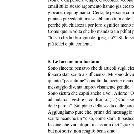
email sullo stesso argomento hanno già creato
giovare, riepiloghiamo! Certo, le persone coinv
puntate precedenti; ma se abbiamo in mente la 
perché più chiarezza per loro significa meno 
Come quella volta che ho mandato un pdf al po
“lo sai che ho bisogno del jpeg, no?” Sì, for
più felici e più contenti.
5. Le faccine non bastano
Sono sincera: pensavo che di articoli sugli el
fossero stati scritti a sufficienza. Mi sono dov
quanto “pesantume” condito da faccine o emoti
messaggio diventa improvvisamente gentile.
Sono sicura che capiti anche a voi. Allora: “On
ad aiutarci a gestire il confronto. (…) Ciò spo
delle parole”. Sul piano della scelta delle par
Aggiungiamo pure che, prima del messaggio u
scritto neanche un “ciao, come stai”. Il pastic
faccine che vuoi dopo, ma se non dici “grazie”
but not sorry, non reagirò benissimo.