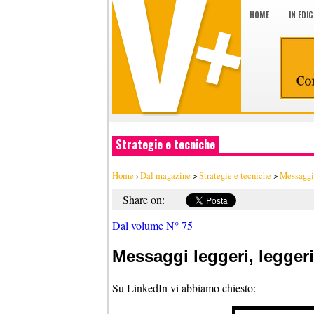
HOME
IN EDI
Strategie e tecniche
Home
›
Dal magazine
>
Strategie e tecniche
>
Messaggi 
Share on:
Dal volume N° 75
Messaggi leggeri, legger
Su LinkedIn vi abbiamo chiesto: