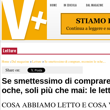
HOME
IN EDICOLA
DAL MAGAZINE
Letture
Home
›
Dal magazine
>
Letture
>
Se smettessimo di comprare, recensire le oche,...
Share on:
Se smettessimo di comprare,
oche, soli più che mai: le le
COSA ABBIAMO LETTO E COSA 