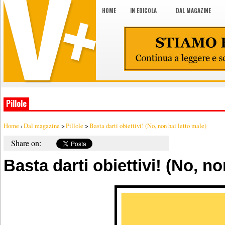
HOME
IN EDICOLA
DAL MAGAZINE
Pillole
Home
›
Dal magazine
>
Pillole
>
Basta darti obiettivi! (No, non hai letto male)
Share on:
Basta darti obiettivi! (No, no