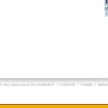
F
L
. Tutti i diritti riservati. P.Iva 01348430115
|
CONTATTI
|
COOKIE
|
PRIVA