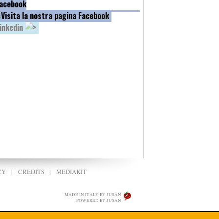
acebook
inkedin
CY
|
CREDITS
|
MEDIAKIT
MADE IN ITALY BY JUSAN
POWERED BY JUSAN