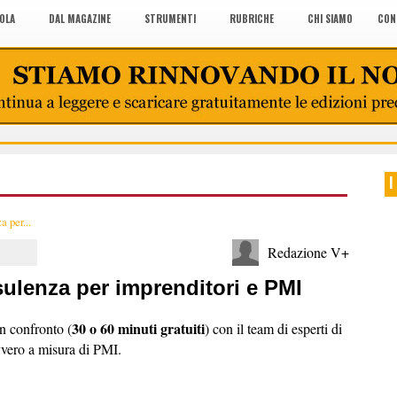
COLA
DAL MAGAZINE
STRUMENTI
RUBRICHE
CHI SIAMO
CON
I
 per...
Redazione V+
ulenza per imprenditori e PMI
30 o 60 minuti gratuiti
un confronto (
) con il team di esperti di
vero a misura di PMI.