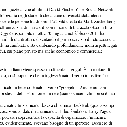
 sanno grazie anche al film di David Fincher (The Social Network,
tografia degli studenti che alcune università statunitensi
oscere le persone tra di loro. L’attività creata da Mark Zuckerberg
i dell’università di Harward, con il nome di thefacebook.com fino
ggi è disponibile in oltre 70 lingue e nel febbraio 2014 ha
ardi di utenti attivi, diventando il primo servizio di rete sociale e
ok ha cambiato e sta cambiando profondamente molti aspetti legati
ividui, sul piano privato ma anche economico e commerciale.
 in italiano viene spesso modificato in gugol. È un motore di
ndo, così popolare che in inglese è nato il verbo transitivo “to
gnificato in tedesco è nato il verbo “googeln”. Anche noi con
i stessi, del nostro nome, in rete (siamo sinceri: chi non si è mai
 è nato? Inizialmente doveva chiamarsi BackRub (qualcosa tipo
e cose sono andate diversamente… I due fondatori, Larry Page e
e potesse rappresentare la capacità di organizzare l’immensa
 ma, evidentemente, avevano bisogno di un’iperbole. Decisero di