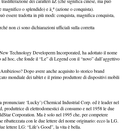
traslitterazione dei caratteri åŽ (che significa cinese, ma può
e magnifico o splendido) e ä¸º (azione o conquista).
ò essere tradotta in più modi: conquista, magnifica conquista,
ché non ci sono dichiarazioni ufficiali sulla corretta
New Technology Developerm Incorporated, ha adottato il nome
o ad hoc, che fonde il “Le” di Legend con il “novo” dall’aggettivo
 Ambizioso? Dopo avere anche acquisito lo storico brand
ato mondiale dei tablet e il primo produttore di dispositivi mobili
 pronunciare ‘Lucky’) Chemical Industrial Corp. ed è leader nel
td, produttrice di elettrodomestici di consumo e nel 1958 le due
ldStar Corporation. Ma è solo nel 1995 che, per competere
ne ribattezzata con le due lettere del nome originario: ecco la LG.
due lettere LG: “Life’s Good”, la vita è bella.