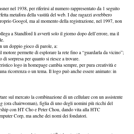
ner nel 1938, per riferirsi al numero rappresentato da 1 seguito
etta metafora della vastità del web. I due ragazzi avrebbero
proprio Googol, ma al momento della registrazione, nel 1997, non
ega a Standford li avvertì solo il giorno dopo dell’errore, ma il
le.
on un doppio gioco di parole, a:
il motore permette di esplorare la rete fino a “guardarla da vicino”;
o di sorpresa per quanto si riesce a trovare.
teristico logo in homepage cambia sempre, per pura creatività e
una ricorrenza o un tema. Il logo può anche essere animato: in
tare sul mercato la combinazione di un cellulare con un assistente
g (ora chairwoman), figlia di uno degli uomini più ricchi del
nership con HT Cho e Peter Chou, dando vita alla HTC
puter Corp, ma anche dei nomi dei fondatori.