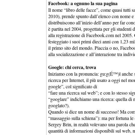
Facebook: a ognuno la sua pagina
Il nome “libro delle facce”, come quasi tutti
2010), prende spunto dall’elenco con nome e fo
distribuiscono all’inizio dell’anno per far con
è partita nel 2004, progettata per gli student
alla registrazione di Facebook.com nel 2005. O
festeggiato i suoi primi dieci anni con 1,23 mili
il primo sito del mondo. Piaccia o no, Facebo
alla socializzazione e all’interazione tra ind
Google: chi cerca, trova
Iniziamo con la pronuncia: gu:g(É™)l anche se
ricerca per Internet, il più usato a oggi nel mo
google”, col significato di
“fare una ricerca sul web”; e con lo stesso si
“googlare” indichiamo una ricerca: quella di no
googlato?).
Quando si dice un nome di successo! Ma come
“massaggio sulla schiena”): ma per fortuna l
Sergey Brin, in realtà volevano una parola ch
quantità di informazioni disponibili sul web,