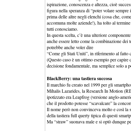
ispirazione, conoscenza e altezza, cioè succe
figura nella speranza di “poter volare sempre 
prima delle altre negli elenchi (cosa che, c
accomuna molte aziende!), ha tolto al termine 
tutti conosciamo.
In questa scelta, c’è una ulteriore componente
anche essere letto come la combinazione dei t
potrebbe anche voler dire
“Come gli Stati Uniti”, in riferimento al fatto
(Questo caso è un ottimo esempio per capire q
decisione fondamentale, ma semplice solo a po
BlackBerry: una tastiera succosa
Il marchio fu creato nel 1999 per gli smartpho
Mihalis Lazarides, la Research In Motion (RI
ipotizzato era Leapfrog (versione anglo-americ
che il prodotto potesse “scavalcare” la concor
Il nome però non convinceva molto e così la se
della tastiera full querty tipica di questi smart
Ma “straw” suonava male e si optò dunque per