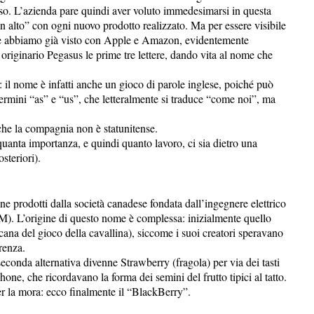
sso. L’azienda pare quindi aver voluto immedesimarsi in questa
in alto” con ogni nuovo prodotto realizzato. Ma per essere visibile
ome abbiamo già visto con Apple e Amazon, evidentemente
originario Pegasus le prime tre lettere, dando vita al nome che
: il nome è infatti anche un gioco di parole inglese, poiché può
ermini “as” e “us”, che letteralmente si traduce “come noi”, ma
 che la compagnia non è statunitense.
uanta importanza, e quindi quanto lavoro, ci sia dietro una
steriori).
ne prodotti dalla società canadese fondata dall’ingegnere elettrico
M). L’origine di questo nome è complessa: inizialmente quello
ana del gioco della cavallina), siccome i suoi creatori speravano
renza.
conda alternativa divenne Strawberry (fragola) per via dei tasti
phone, che ricordavano la forma dei semini del frutto tipici al tatto.
 la mora: ecco finalmente il “BlackBerry”.