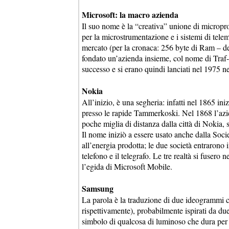
Microsoft: la macro azienda
Il suo nome è la “creativa” unione di micropro
per la microstrumentazione e i sistemi di tele
mercato (per la cronaca: 256 byte di Ram – de
fondato un’azienda insieme, col nome di Traf
successo e si erano quindi lanciati nel 1975 
Nokia
All’inizio, è una segheria: infatti nel 1865 in
presso le rapide Tammerkoski. Nel 1868 l’azien
poche miglia di distanza dalla città di Nokia,
Il nome iniziò a essere usato anche dalla Soci
all’energia prodotta; le due società entrarono 
telefono e il telegrafo. Le tre realtà si fuser
l’egida di Microsoft Mobile.
Samsung
La parola è la traduzione di due ideogrammi c
rispettivamente), probabilmente ispirati da due 
simbolo di qualcosa di luminoso che dura per