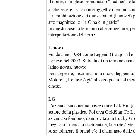
Il nome, in inglese pronunciato “huà uéi”, è la 
anche essere usato come aggettivo per indicar
La combinazione dei due caratteri (Huawei) pu
atto magnifico, o “la Cina è in grado”.
In questo caso ci fermiamo alle congetture, per
interpretazione del nome.
Lenovo
Fondata nel 1984 come Legend Group Ltd e 
Lenovo nel 2003. Si tratta di un termine creat
latino novus, nuovo:
per suggerire, insomma, una nuova leggenda.
Motorola, Lenovo è già al terzo posto nel merc
cinese.
LG
L’azienda sudcoreana nasce come Lak-Hui (da
settore della plastica. Poi crea GoldStar Co L
aziende si fondono, dando vita alla Lucky-Go
meglio sul mercato occidentale, la società vie
A sottolineare il brand c’è il claim nato dalle 