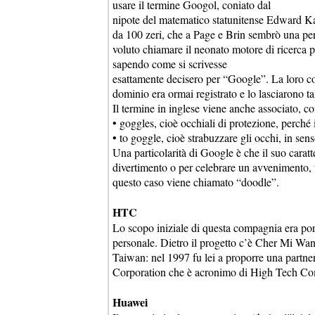
usare il termine Googol, coniato dal
nipote del matematico statunitense Edward Kas
da 100 zeri, che a Page e Brin sembrò una perf
voluto chiamare il neonato motore di ricerca 
sapendo come si scrivesse
esattamente decisero per “Google”. La loro coll
dominio era ormai registrato e lo lasciarono ta
Il termine in inglese viene anche associato, c
• goggles, cioè occhiali di protezione, perché 
• to goggle, cioè strabuzzare gli occhi, in sens
Una particolarità di Google è che il suo carat
divertimento o per celebrare un avvenimento, 
questo caso viene chiamato “doodle”.
HTC
Lo scopo iniziale di questa compagnia era por
personale. Dietro il progetto c’è Cher Mi Wan
Taiwan: nel 1997 fu lei a proporre una part
Corporation che è acronimo di High Tech Com
Huawei