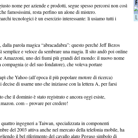
F
il giusto nome per aziende e prodotti, segue spesso percorsi non così
nche famosissimi, resta perfino un alone di mistero.
L
rchi tecnologici è un esercizio interessante: li usiamo tutti i
 dalla parola magica “abracadabra”: questo perché Jeff Bezos
sì semplice e veloce da sembrare una magia. Il sito andò poi online
le Amazzoni, uno dei fiumi più grandi del mondo: il nuovo nome
a compagnia (e del suo fondatore), che voleva portare
apì che Yahoo (all’epoca il più popolare motore di ricerca)
di decise di usarne uno che iniziasse con la lettera A, per farsi
o che il dominio è stato registrato e ancora oggi esiste,
 Amazon. com – provare per credere!
quattro ingegneri a Taiwan, specializzata in componenti
mbre del 2003 attiva anche nel mercato della telefonia mobile, ha
cegliendo il bel riferimento del cavallo alato Pegaso simbolo di