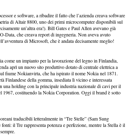
cessor e software, a ribadire il fatto che l’azienda creava software
metria di Altair 8800, uno dei primi microcomputer disponibili sul
cisamente un’altra era!). Bill Gates e Paul Allen avevano già
-O-Data, che creava report di ingegneria. Non aveva avuto
nell’avventura di Microsoft, che è andata decisamente meglio!
izia come un impianto per la lavorazione del legno in Finlandia,
da aprì un nuovo sito produttivo dotato di centrale elettrica a
 sul fiume Nokianvirta, che ha ispirato il nome Nokia nel 1871.
età Finlandese della gomma, insediata lì vicino e interessata
in una holding con la principale industria nazionale di cavi per il
o nel 1967, costituendo la Nokia Corporation. Oggi il brand è sotto
oreani traducibili letteralmente in “Tre Stelle” (Sam Sung
fonti: il Tre rappresenta potenza e perfezione, mentre la Stella è il
 sempre.