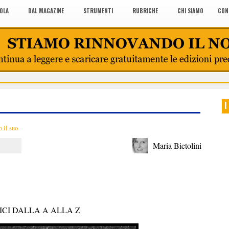
COLA
DAL MAGAZINE
STRUMENTI
RUBRICHE
CHI SIAMO
CON
I
 il suo
Maria Bietolini
CI DALLA A ALLA Z