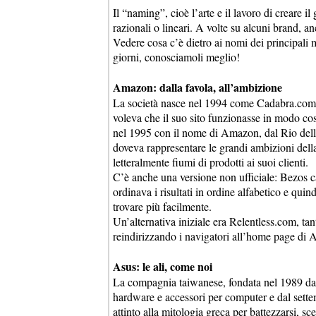
Il “naming”, cioè l’arte e il lavoro di creare 
razionali o lineari. A volte su alcuni brand, a
Vedere cosa c’è dietro ai nomi dei principali ma
giorni, conosciamoli meglio!
Amazon: dalla favola, all’ambizione
La società nasce nel 1994 come Cadabra.com,
voleva che il suo sito funzionasse in modo co
nel 1995 con il nome di Amazon, dal Rio del
doveva rappresentare le grandi ambizioni dell
letteralmente fiumi di prodotti ai suoi clienti.
C’è anche una versione non ufficiale: Bezos c
ordinava i risultati in ordine alfabetico e quin
trovare più facilmente.
Un’alternativa iniziale era Relentless.com, tant
reindirizzando i navigatori all’home page di
Asus: le ali, come noi
La compagnia taiwanese, fondata nel 1989 da 
hardware e accessori per computer e dal sette
attinto alla mitologia greca per battezzarsi, s