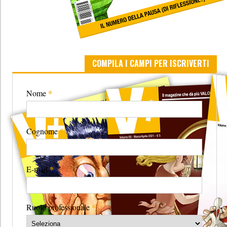
COMPILA I CAMPI PER ISCRIVERTI
*
Nome
*
Cognome
*
E-mail
*
Ruolo professionale