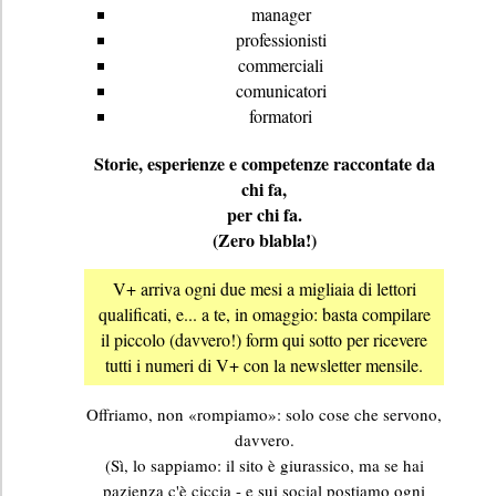
manager
professionisti
commerciali
comunicatori
formatori
Storie, esperienze e competenze raccontate da
chi fa,
per chi fa.
(Zero blabla!)
V+ arriva ogni due mesi a migliaia di lettori
qualificati, e... a te, in omaggio:
basta compilare
il piccolo (davvero!) form qui sotto per ricevere
tutti i numeri di V+ con la newsletter mensile.
Offriamo, non «rompiamo»: solo cose che servono,
davvero.
(Sì, lo sappiamo: il sito è giurassico, ma se hai
pazienza c'è ciccia - e sui social postiamo ogni