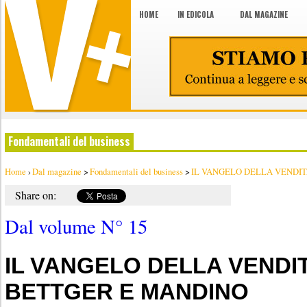
HOME
IN EDICOLA
DAL MAGAZINE
Fondamentali del business
Home
›
Dal magazine
>
Fondamentali del business
>
IL VANGELO DELLA VENDIT
Share on:
Dal volume N° 15
IL VANGELO DELLA VEND
BETTGER E MANDINO