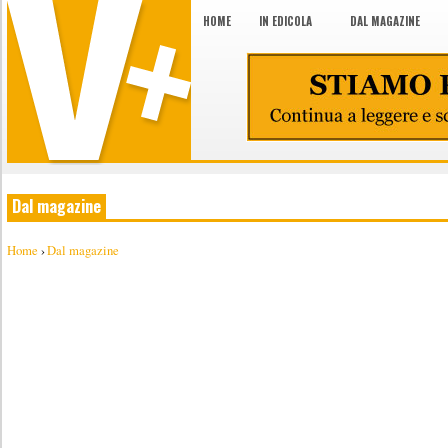
HOME
IN EDICOLA
DAL MAGAZINE
Dal magazine
Home
›
Dal magazine