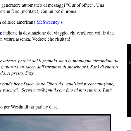
o il generatore automatico di messaggi "Our of office". Una
ete in ferie (meritate!) con un po' di ironia.
sa editrice americana
McSweeney's
.
m
; indicate la destinazione del viaggio, chi verrà con voi, le date
n vostra assenza. Vedrete che risultati!
re adesso, perché dal 9 gennaio sono in montagna circondata da
à imparato un sacco dall'istruttore di snowboard. Sarò di ritorno
da. A presto, Suzy.
on rende bene l'idea. Sono "fuori da" qualsiasi preoccupazione,
me piscine". Scrivi a xy@gmail.com fino al mio ritorno. Tanti
 per Westin di far parlare di sé.