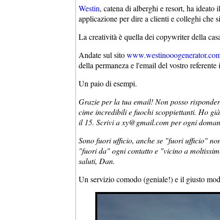
Westin
, catena di alberghi e resort, ha ideat
applicazione per dire a clienti e colleghi che si
La creatività è quella dei copywriter della ca
Andate sul sito
www.westinooogenerator.co
della permaneza e l'email del vostro referente i
Un paio di esempi.
Grazie per la tua email! Non posso risponde
cime incredibili e fuochi scoppiettanti. Ho gi
il 15. Scrivi a xy@gmail.com per ogni doman
Sono fuori ufficio, anche se "fuori ufficio" n
"fuori da" ogni contatto e "vicino a moltissi
saluti, Dan.
Un servizio comodo (geniale!) e il giusto modo