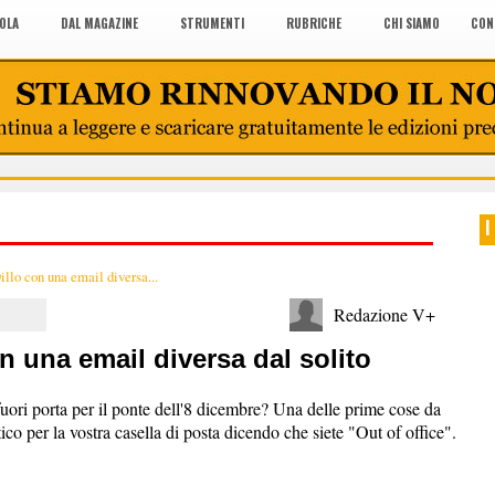
COLA
DAL MAGAZINE
STRUMENTI
RUBRICHE
CHI SIAMO
CON
I
Dillo con una email diversa...
Redazione V+
on una email diversa dal solito
ori porta per il ponte dell'8 dicembre? Una delle prime cose da
co per la vostra casella di posta dicendo che siete "Out of office".