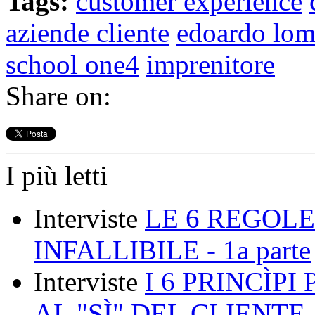
Tags:
customer experience
aziende cliente
edoardo lom
school one4
imprenitore
Share on:
I più letti
Interviste
LE 6 REGOLE
INFALLIBILE - 1a parte
Interviste
I 6 PRINCÌP
AL "SÌ" DEL CLIENTE