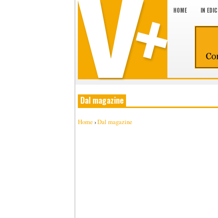
HOME
IN EDI
Dal magazine
Home
›
Dal magazine