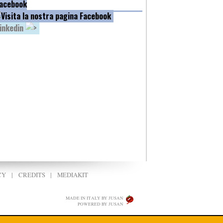
acebook
inkedin
CY
|
CREDITS
|
MEDIAKIT
MADE IN ITALY BY JUSAN
POWERED BY JUSAN