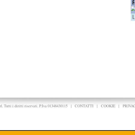
F
L
. Tutti i diritti riservati. P.Iva 01348430115
|
CONTATTI
|
COOKIE
|
PRIVA