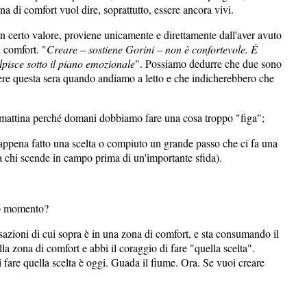
na di comfort vuol dire, soprattutto, essere ancora vivi.
un certo valore, proviene unicamente e direttamente dall'aver avuto
i comfort. "
Creare – sostiene Gorini – non è confortevole. È
lpisce sotto il piano emozionale
". Possiamo dedurre che due sono
re questa sera quando andiamo a letto e che indicherebbero che
la mattina perché domani dobbiamo fare una cosa troppo "figa";
ppena fatto una scelta o compiuto un grande passo che ci fa una
a chi scende in campo prima di un'importante sfida).
sto momento?
nsazioni di cui sopra è in una zona di comfort, e sta consumando il
lla zona di comfort e abbi il coraggio di fare "quella scelta".
i fare quella scelta è oggi. Guada il fiume. Ora. Se vuoi creare