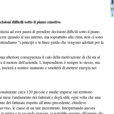
F
L
sioni difficili sotto il piano emotivo
nizia ad aver paura di prendere decisioni difficili sotto il piano
cere quando al suo interno, ma soprattutto alla cima, non ci sono
 intendiamo "i principi o le linee guida che vengono adottati per la
sua ulteriore conseguenza il calo della motivazione di chi sta al
ra il motore dell'azienda. L'imprenditore è sempre lo stesso, ma
inizierà a sentirsi snaturato e smetterà di mettere energia nei
onalmente circa 120 piccole e medie imprese sul territorio
i mese l'andamento dei fatturati e degli utili; ogni volta che una
to del fatturato rispetto all'anno precedente, chiedevo
 avviso, le cause di un tale incremento. Interpretando ancora
o la prima e la seconda risposta, si potrebbe persino affermare che