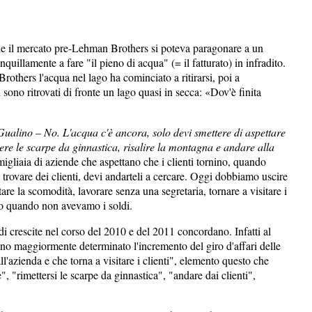
he il mercato pre-Lehman Brothers si poteva paragonare a un
uillamente a fare "il pieno di acqua" (= il fatturato) in infradito.
thers l'acqua nel lago ha cominciato a ritirarsi, poi a
 sono ritrovati di fronte un lago quasi in secca: «Dov'è finita
Gualino – No. L'acqua c'è ancora, solo devi smettere di aspettare
ettere le scarpe da ginnastica, risalire la montagna e andare alla
igliaia di aziende che aspettano che i clienti tornino, quando
trovare dei clienti, devi andarteli a cercare. Oggi dobbiamo uscire
tare la scomodità, lavorare senza una segretaria, tornare a visitare i
amo quando non avevamo i soldi.
i crescite nel corso del 2010 e del 2011 concordano. Infatti al
anno maggiormente determinato l'incremento del giro d'affari delle
ll'azienda e che torna a visitare i clienti", elemento questo che
", "rimettersi le scarpe da ginnastica", "andare dai clienti",