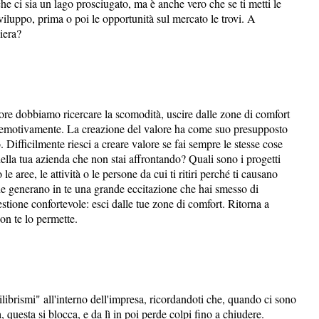
he ci sia un lago prosciugato, ma è anche vero che se ti metti le
sviluppo, prima o poi le opportunità sul mercato le trovi. A
piera?
lore dobbiamo ricercare la scomodità, uscire dalle zone di comfort
o emotivamente. La creazione del valore ha come suo presupposto
. Difficilmente riesci a creare valore se fai sempre le stesse cose
della tua azienda che non stai affrontando? Quali sono i progetti
 aree, le attività o le persone da cui ti ritiri perché ti causano
he generano in te una grande eccitazione che hai smesso di
stione confortevole: esci dalle tue zone di comfort. Ritorna a
on te lo permette.
ibrismi" all'interno dell'impresa, ricordandoti che, quando ci sono
, questa si blocca, e da lì in poi perde colpi fino a chiudere.