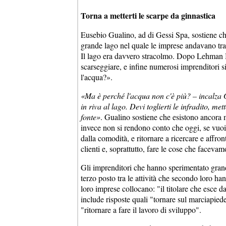
Torna a metterti le scarpe da ginnastica
Eusebio Gualino, ad di Gessi Spa, sostiene c
grande lago nel quale le imprese andavano tranq
Il lago era davvero stracolmo. Dopo Lehman Bro
scarseggiare, e infine numerosi imprenditori si
l'acqua?».
«Ma è perché l'acqua non c'è più? – incalza 
in riva al lago. Devi toglierti le infradito, m
fonte»
. Gualino sostiene che esistono ancora m
invece non si rendono conto che oggi, se vuoi 
dalla comodità, e ritornare a ricercare e affron
clienti e, soprattutto, fare le cose che facev
Gli imprenditori che hanno sperimentato grand
terzo posto tra le attività che secondo loro h
loro imprese collocano: "il titolare che esce da
include risposte quali "tornare sul marciapiede
"ritornare a fare il lavoro di sviluppo".