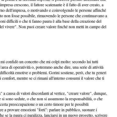
'impresa crescono, il fattore scatenante è il fatto di aver creato, a
erno dell'impresa, o motivando e coinvolgendo le persone affinché
sto non fosse possibile, rimuovendo le persone che continuavano a
oni difficili o che ti fanno paura è alla base della creazione del
 del vivere". Non puoi creare valore finché non metti in campo del
 mi confidò un concetto che mi colpì molto: secondo lui tutti
area di operatività o, potremmo anche dire, una serie di attività
ifficoltà emotive o problemi. Gorini sostiene, però, che tu generi
 comfort, mentre se ci rimani all'interno consumi il valore che ti
a" a causa di valori discordanti al vertice, "creare valore", dunque,
he si sono sedute, o che non si assumono la responsabilità, o che
certa preoccupazione o un certo timore per le possibili
e a provare emozioni "forti": parlare in pubblico, suonare i
e se la paura ci paralizza, lanciarsi in un nuovo progetto, scrivere