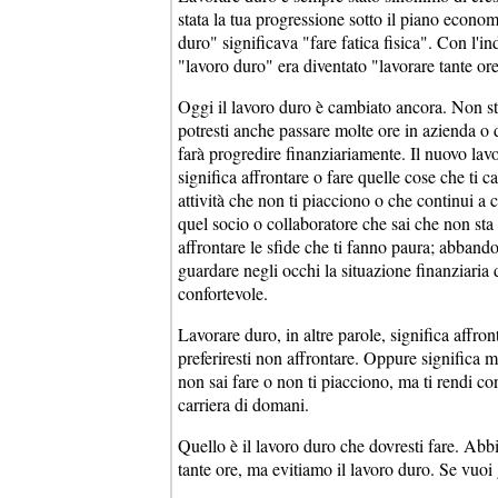
stata la tua progressione sotto il piano econom
duro" significava "fare fatica fisica". Con l'i
"lavoro duro" era diventato "lavorare tante ore
Oggi il lavoro duro è cambiato ancora. Non st
potresti anche passare molte ore in azienda o da
farà progredire finanziariamente. Il nuovo la
significa affrontare o fare quelle cose che ti 
attività che non ti piacciono o che continui a 
quel socio o collaboratore che sai che non st
affrontare le sfide che ti fanno paura; abband
guardare negli occhi la situazione finanziaria d
confortevole.
Lavorare duro, in altre parole, significa affron
preferiresti non affrontare. Oppure significa m
non sai fare o non ti piacciono, ma ti rendi co
carriera di domani.
Quello è il lavoro duro che dovresti fare. A
tante ore, ma evitiamo il lavoro duro. Se vuoi 