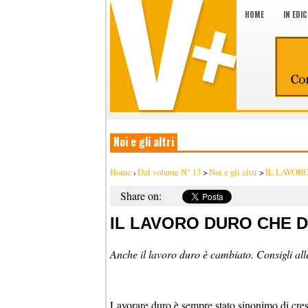
HOME
IN EDI
Noi e gli altri
Home
›
Dal volume N° 13
>
Noi e gli altri
>
IL LAVOR
Share on:
IL LAVORO DURO CHE 
Anche il lavoro duro è cambiato. Consigli alle
Lavorare duro è sempre stato sinonimo di cres