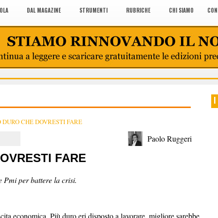
COLA
DAL MAGAZINE
STRUMENTI
RUBRICHE
CHI SIAMO
CON
I
O DURO CHE DOVRESTI FARE
Paolo Ruggeri
DOVRESTI FARE
 Pmi per battere la crisi.
cita economica. Più duro eri disposto a lavorare, migliore sarebbe