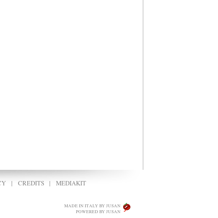
CY
|
CREDITS
|
MEDIAKIT
MADE IN ITALY BY JUSAN
POWERED BY JUSAN