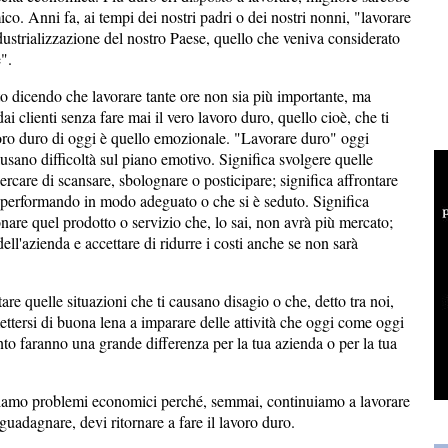
ico. Anni fa, ai tempi dei nostri padri o dei nostri nonni, "lavorare
ndustrializzazione del nostro Paese, quello che veniva considerato
".
o dicendo che lavorare tante ore non sia più importante, ma
i clienti senza fare mai il vero lavoro duro, quello cioè, che ti
voro duro di oggi è quello emozionale. "Lavorare duro" oggi
causano difficoltà sul piano emotivo. Significa svolgere quelle
cercare di scansare, sbolognare o posticipare; significa affrontare
a performando in modo adeguato o che si è seduto. Significa
onare quel prodotto o servizio che, lo sai, non avrà più mercato;
ell'azienda e accettare di ridurre i costi anche se non sarà
tare quelle situazioni che ti causano disagio o che, detto tra noi,
ettersi di buona lena a imparare delle attività che oggi come oggi
nto faranno una grande differenza per la tua azienda o per la tua
bbiamo problemi economici perché, semmai, continuiamo a lavorare
guadagnare, devi ritornare a fare il lavoro duro.