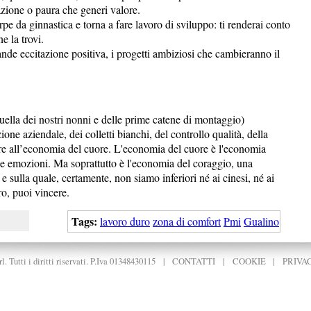
azione o paura che generi valore.
arpe da ginnastica e torna a fare lavoro di sviluppo: ti renderai conto
e la trovi.
ande eccitazione positiva, i progetti ambiziosi che cambieranno il
(quella dei nostri nonni e delle prime catene di montaggio)
ione aziendale, dei colletti bianchi, del controllo qualità, della
vare all’economia del cuore. L'economia del cuore è l'economia
elle emozioni. Ma soprattutto è l'economia del coraggio, una
e sulla quale, certamente, non siamo inferiori né ai cinesi, né ai
ro, puoi vincere.
Tags:
lavoro duro
zona di comfort
Pmi
Gualino
. Tutti i diritti riservati. P.Iva 01348430115
|
CONTATTI
|
COOKIE
|
PRIVA