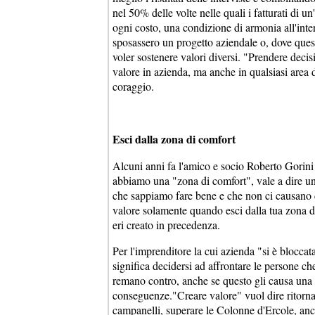
nel 50% delle volte nelle quali i fatturati di un
ogni costo, una condizione di armonia all'int
sposassero un progetto aziendale o, dove que
voler sostenere valori diversi. "Prendere decisi
valore in azienda, ma anche in qualsiasi area
coraggio.
Esci dalla zona di comfort
Alcuni anni fa l'amico e socio Roberto Gorini
abbiamo una "zona di comfort", vale a dire un'
che sappiamo fare bene e che non ci causano d
valore solamente quando esci dalla tua zona di
eri creato in precedenza.
Per l'imprenditore la cui azienda "si è bloccat
significa decidersi ad affrontare le persone c
remano contro, anche se questo gli causa una 
conseguenze."Creare valore" vuol dire ritornar
campanelli, superare le Colonne d'Ercole, anch