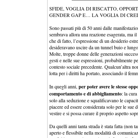
SFIDE, VOGLIA DI RISCATTO, OPPOR
GENDER GAP E… LA VOGLIA DI CRE
Sono passati più di 50 anni dalle manifestazio
sembrava allora una reazione esagerata, ma il
che di fatto, l’espressione di un desiderio est
desideravano uscire da un tunnel buio e lungo,
Molte, troppe donne delle generazioni success
gesti e nelle sue espressioni, probabilmente
contesto sociale precedente. Qualcun’altra no
lotta per i diritti ha portato, associando il fe
per poter avere le stesse oppo
In quegli anni,
comportamento e di abbigliamento
: la cura
solo alla seduzione e squalificavano le capacit
piacere ed essere considerata solo per le sue 
vestire e si possa curare il proprio aspetto sopr
Da quelli anni tanta strada è stata fatta (non
aperto e flessibile nella modalità di comunic