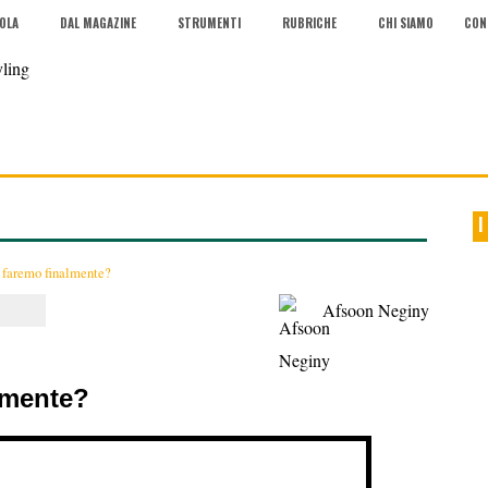
COLA
DAL MAGAZINE
STRUMENTI
RUBRICHE
CHI SIAMO
CON
I
 faremo finalmente?
Afsoon Neginy
lmente?