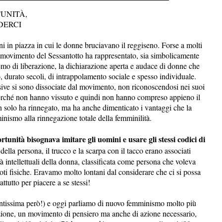
TUNITÀ,
DERCI
ni in piazza in cui le donne bruciavano il reggiseno. Forse a molti
 movimento del Sessantotto ha rappresentato, sia simbolicamente
remo di liberazione, la dichiarazione aperta e audace di donne che
 durato secoli, di intrappolamento sociale e spesso individuale.
ive si sono dissociate dal movimento, non riconoscendosi nei suoi
 perché non hanno vissuto e quindi non hanno compreso appieno il
n solo ha rinnegato, ma ha anche dimenticato i vantaggi che la
mminismo alla rinnegazione totale della femminilità.
rtunità bisognava imitare gli uomini e usare gli stessi codici di
 della persona, il trucco e la scarpa con il tacco erano associati
à intellettuali della donna, classificata come persona che voleva
doti fisiche. Eravamo molto lontani dal considerare che ci si possa
attutto per piacere a se stessi!
 tantissima però!) e oggi parliamo di nuovo femminismo molto più
azione, un movimento di pensiero ma anche di azione necessario,