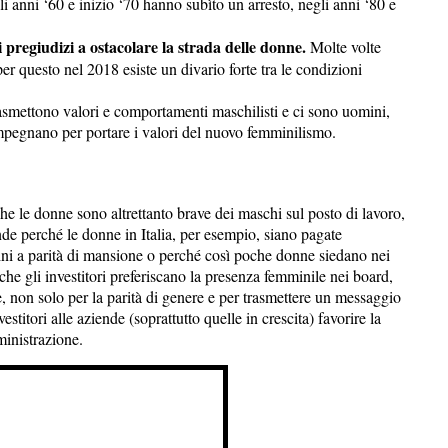
li anni ‘60 e inizio ‘70 hanno subìto un arresto, negli anni ‘80 e
 pregiudizi a ostacolare la strada delle donne.
Molte volte
er questo nel 2018 esiste un divario forte tra le condizioni
smettono valori e comportamenti maschilisti e ci sono uomini,
mpegnano per portare i valori del nuovo femminilismo.
e le donne sono altrettanto brave dei maschi sul posto di lavoro,
de perché le donne in Italia, per esempio, siano pagate
i a parità di mansione o perché così poche donne siedano nei
he gli investitori preferiscano la presenza femminile nei board,
e, non solo per la parità di genere e per trasmettere un messaggio
estitori alle aziende (soprattutto quelle in crescita) favorire la
ministrazione.