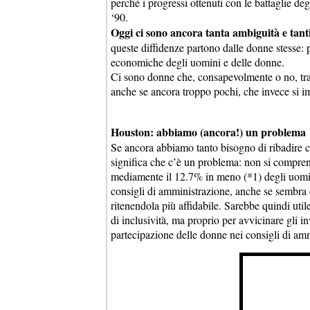
perché i progressi ottenuti con le battaglie deg
‘90.
Oggi ci sono ancora tanta ambiguità e tanti
queste diffidenze partono dalle donne stesse: p
economiche degli uomini e delle donne.
Ci sono donne che, consapevolmente o no, tra
anche se ancora troppo pochi, che invece si i
Houston: abbiamo (ancora!) un problema
Se ancora abbiamo tanto bisogno di ribadire ch
significa che c’è un problema: non si compren
mediamente il 12.7% in meno (*1) degli uomin
consigli di amministrazione, anche se sembra c
ritenendola più affidabile. Sarebbe quindi util
di inclusività, ma proprio per avvicinare gli inv
partecipazione delle donne nei consigli di am