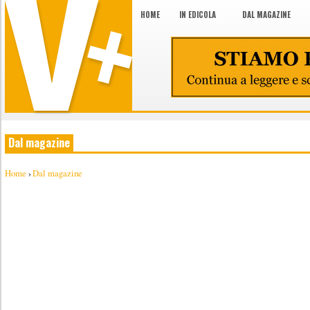
HOME
IN EDICOLA
DAL MAGAZINE
Dal magazine
Home
›
Dal magazine