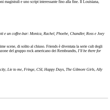
agistrali e uno script interessante fino alla fine. Il Louisiana,
nti e un coffee-bar: Monica, Rachel, Phoebe, Chandler, Ross e Joey
 scene, di solito al chiuso. Friends è diventata la serie cult degli
 canzone del gruppo rock americano dei Rembrandts,
I’ll be there for
city
,
Lie to me
,
Fringe
,
CSI
,
Happy Days
,
The Gilmore Girls
,
Ally