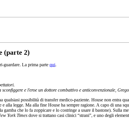
e (parte 2)
o ri-guardare. La prima parte
qui
.
ettatori.
da sconfiggere e l'eroe un dottore combattivo e anticonvenzionale, Grego
alsiasi possibilità di transfer medico-paziente. House non entra quasi 
e e alla legge. Ma alla fine House ha sempre ragione. A capo di una squad
la gamba che lo fa zoppicare e lo costringe a usare il bastone). Sulla m
ew York Times
dove si trattano casi clinici “strani”, e uno degli eleme