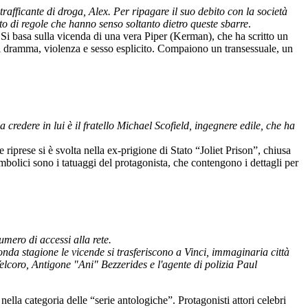
fficante di droga, Alex. Per ripagare il suo debito con la società
o di regole che hanno senso soltanto dietro queste sbarre
.
. Si basa sulla vicenda di una vera Piper (Kerman), che ha scritto un
di dramma, violenza e sesso esplicito. Compaiono un transessuale, un
redere in lui è il fratello Michael Scofield, ingegnere edile, che ha
 riprese si è svolta nella ex-prigione di Stato “Joliet Prison”, chiusa
imbolici sono i tatuaggi del protagonista, che contengono i dettagli per
umero di accessi alla rete.
onda stagione le vicende si trasferiscono a Vinci, immaginaria città
elcoro, Antigone "Ani" Bezzerides e l'agente di polizia Paul
la categoria delle “serie antologiche”. Protagonisti attori celebri