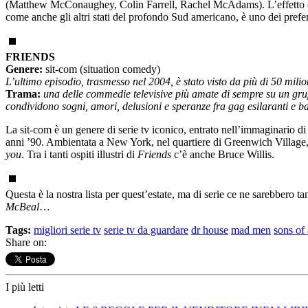
(Matthew McConaughey, Colin Farrell, Rachel McAdams). L’effetto è quel
come anche gli altri stati del profondo Sud americano, è uno dei preferit
FRIENDS
Genere:
sit-com (situation comedy)
L’ultimo episodio, trasmesso nel 2004, è stato visto da più di 50 milion
Trama:
una delle commedie televisive più amate di sempre su un gru
condividono sogni, amori, delusioni e speranze fra gag esilaranti e ba
La sit-com è un genere di serie tv iconico, entrato nell’immaginario di
anni ’90. Ambientata a New York, nel quartiere di Greenwich Village,
you
. Tra i tanti ospiti illustri di
Friends
c’è anche Bruce Willis.
Questa è la nostra lista per quest’estate, ma di serie ce ne sarebbero tan
McBeal
…
Tags:
migliori serie tv
serie tv da guardare
dr house
mad men
sons of
Share on:
I più letti