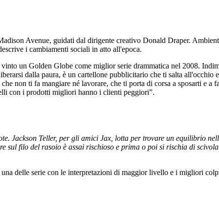
 Madison Avenue, guidati dal dirigente creativo Donald Draper. Ambientat
scrive i cambiamenti sociali in atto all'epoca.
a vinto un Golden Globe come miglior serie drammatica nel 2008. Indiment
liberarsi dalla paura, è un cartellone pubblicitario che ti salta all'occhio
che non ti fa mangiare né lavorare, che ti porta di corsa a sposarti e a fa
i con i prodotti migliori hanno i clienti peggiori”.
. Jackson Teller, per gli amici Jax, lotta per trovare un equilibrio nell
sul filo del rasoio è assai rischioso e prima o poi si rischia di scivola
o, una delle serie con le interpretazioni di maggior livello e i migliori c