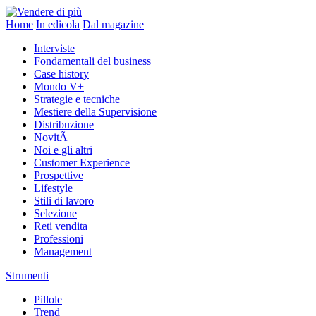
Home
In edicola
Dal magazine
Interviste
Fondamentali del business
Case history
Mondo V+
Strategie e tecniche
Mestiere della Supervisione
Distribuzione
NovitÃ
Noi e gli altri
Customer Experience
Prospettive
Lifestyle
Stili di lavoro
Selezione
Reti vendita
Professioni
Management
Strumenti
Pillole
Trend