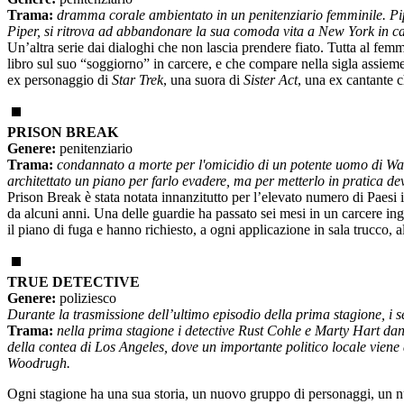
Trama:
dramma corale ambientato in un penitenziario femminile. Pipe
Piper, si ritrova ad abbandonare la sua comoda vita a New York in ca
Un’altra serie dai dialoghi che non lascia prendere fiato. Tutta al femm
libro sul suo “soggiorno” in carcere, e che compare nella sigla assie
ex personaggio di
Star Trek
, una suora di
Sister Act
, una ex cantante 
PRISON BREAK
Genere:
penitenziario
Trama:
condannato a morte per l'omicidio di un potente uomo di Washi
architettato un piano per farlo evadere, ma per metterlo in pratica dev
Prison Break è stata notata innanzitutto per l’elevato numero di Paesi i
da alcuni anni. Una delle guardie ha passato sei mesi in un carcere ingl
il piano di fuga e hanno richiesto, a ogni applicazione in sala trucco,
TRUE DETECTIVE
Genere:
poliziesco
Durante la trasmissione dell’ultimo episodio della prima stagione, i se
Trama:
nella prima stagione i detective Rust Cohle e Marty Hart dann
della contea di Los Angeles, dove un importante politico locale viene
Woodrugh.
Ogni stagione ha una sua storia, un nuovo gruppo di personaggi, un nuo