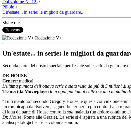
Dal volume N° 12
>
Pillole
>
Un'estate... in serie: le migliori da guardare...
Share on:
Redazione V+
Un'estate... in serie: le migliori da guardar
Seconda parte del nostro speciale per l'estate sulle serie da guardare 
DR HOUSE
Genere
: medical
L’ultima puntata dell’ottava serie è stata vista da più di 5 milioni di sp
Trama (da Movieplayer):
in ogni puntata il cattivo è una malattia 
“Tutti mentono” secondo Gregory House, e questa convinzione elimina qu
un rompicapo da risolvere, seguendo iter per lo più contrari alla moral
di lotta da parte di House contro la
sua
malattia (un dolore continuo al
Dr. House
(Ponte alle Grazie). La serie si è ispirata a una rubrica del
N
analisi patologiche – è la colonna sonora.