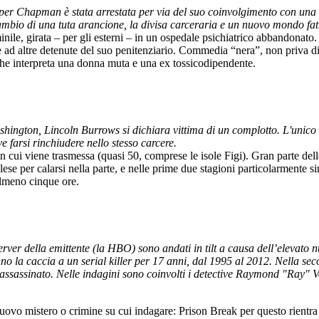
r Chapman è stata arrestata per via del suo coinvolgimento con una tra
mbio di una tuta arancione, la divisa carceraria e un nuovo mondo fatt
inile, girata – per gli esterni – in un ospedale psichiatrico abbandonato
me ad altre detenute del suo penitenziario. Commedia “nera”, non priva 
che interpreta una donna muta e una ex tossicodipendente.
ngton, Lincoln Burrows si dichiara vittima di un complotto. L'unico a c
e farsi rinchiudere nello stesso carcere.
n cui viene trasmessa (quasi 50, comprese le isole Figi). Gran parte delle
ese per calarsi nella parte, e nelle prime due stagioni particolarmente s
 almeno cinque ore.
rver della emittente (la HBO) sono andati in tilt a causa dell’elevato n
o la caccia a un serial killer per 17 anni, dal 1995 al 2012. Nella sec
 assassinato. Nelle indagini sono coinvolti i detective Raymond "Ray" V
vo mistero o crimine su cui indagare: Prison Break per questo rientra nel