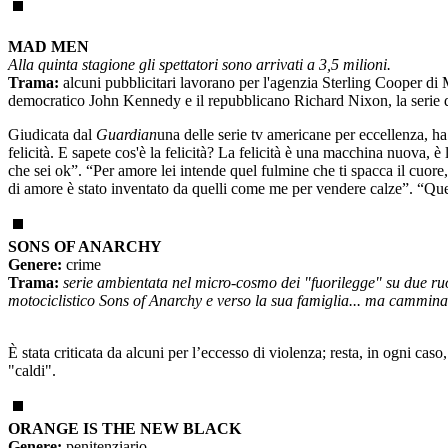
MAD MEN
Alla quinta stagione gli spettatori sono arrivati a 3,5 milioni.
Trama:
alcuni pubblicitari lavorano per l'agenzia Sterling Cooper di
democratico John Kennedy e il repubblicano Richard Nixon, la serie de
Giudicata dal
Guardian
una delle serie tv americane per eccellenza, h
felicità. E sapete cos'è la felicità? La felicità è una macchina nuova, è 
che sei ok”. “Per amore lei intende quel fulmine che ti spacca il cuore, 
di amore è stato inventato da quelli come me per vendere calze”. “Quell
SONS OF ANARCHY
Genere:
crime
Trama:
serie ambientata nel micro-cosmo dei "fuorilegge" su due ruote
motociclistico Sons of Anarchy e verso la sua famiglia... ma camminare 
È stata criticata da alcuni per l’eccesso di violenza; resta, in ogni cas
"caldi".
ORANGE IS THE NEW BLACK
Genere:
penitenziario