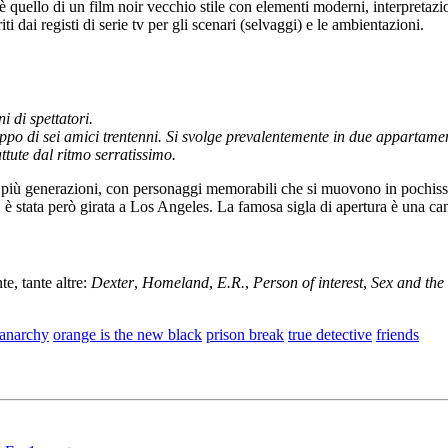
lo di un film noir vecchio stile con elementi moderni, interpretazioni m
i dai registi di serie tv per gli scenari (selvaggi) e le ambientazioni.
i di spettatori.
ppo di sei amici trentenni. Si svolge prevalentemente in due appartame
ttute dal ritmo serratissimo.
 più generazioni, con personaggi memorabili che si muovono in pochissime
 è stata però girata a Los Angeles. La famosa sigla di apertura è una
te, tante altre:
Dexter
,
Homeland
,
E.R.
,
Person of interest
,
Sex and the 
 anarchy
orange is the new black
prison break
true detective
friends