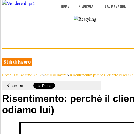
HOME
IN EDICOLA
DAL MAGAZINE
Stili di lavoro
Home
›
Dal volume N° 12
>
Stili di lavoro
>
Risentimento: perché il cliente ci odia (e 
Share on:
Risentimento: perché il clien
odiamo lui)