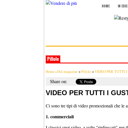
HOME
IN EDI
Pillole
Home
›
Dal magazine
>
Pillole
>
VIDEO PER TUTTI I
Share on:
VIDEO PER TUTTI I GUST
Ci sono tre tipi di video promozionali che le
1. commerciali
I classici spot video, a volte "rinfrescati" per 