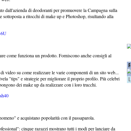
ato dall'azienda di deodoranti per promuovere la Campagna sulla
e sottoposta a ritocchi di make up e Photoshop, risultando alla
46U
pure come funziona un prodotto. Forniscono anche consigli al
F
di video su come realizzare le varie componenti di un sito web...
ela "tips" e strategie per migliorare il proprio profilo. Più celebri
L
pongono dei make up da realizzare con i loro trucchi.
sh40
fenomeno" e acquistano popolarità con il passaparola.
fessional": cinque ragazzi mostrano tutti i modi per lanciare da