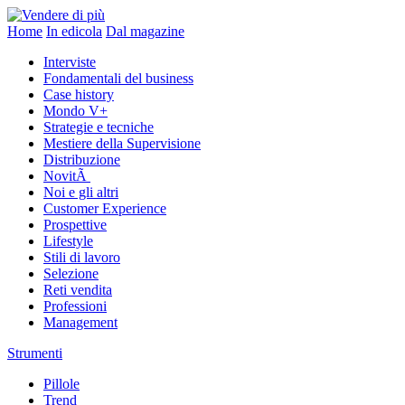
Home
In edicola
Dal magazine
Interviste
Fondamentali del business
Case history
Mondo V+
Strategie e tecniche
Mestiere della Supervisione
Distribuzione
NovitÃ
Noi e gli altri
Customer Experience
Prospettive
Lifestyle
Stili di lavoro
Selezione
Reti vendita
Professioni
Management
Strumenti
Pillole
Trend