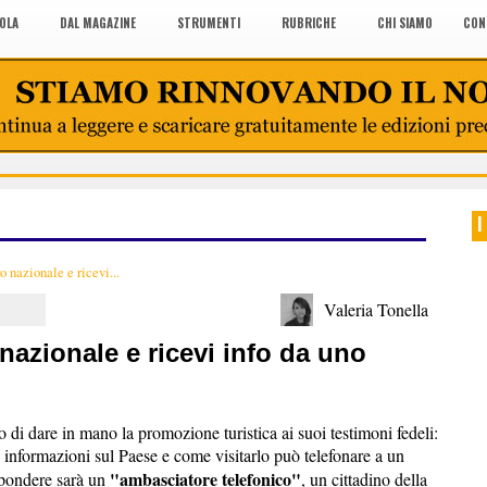
COLA
DAL MAGAZINE
STRUMENTI
RUBRICHE
CHI SIAMO
CON
I
 nazionale e ricevi...
Valeria Tonella
nazionale e ricevi info da uno
 di dare in mano la promozione turistica ai suoi testimoni fedeli:
e informazioni sul Paese e come visitarlo può telefonare a un
"ambasciatore telefonico"
spondere sarà un
, un cittadino della