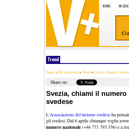
HOME
IN EDI
Trend
Home
›
Dal magazine
>
Trend
>
Svezia, chiami il numero
Share on:
Svezia, chiami il numero 
svedese
L'
Associazione del turismo svedese
ha pensato
gli svedesi. Dal 6 aprile chiunque voglia aver
numero nazionale
(+46 771 793 336) e a ri