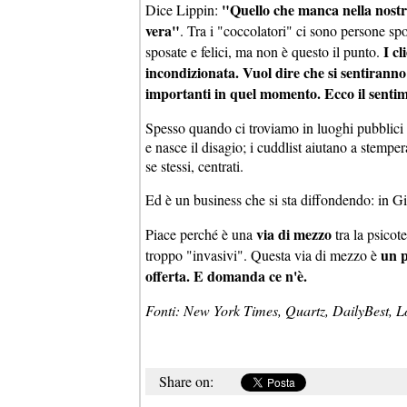
"Quello che manca nella nostra 
Dice Lippin:
vera"
. Tra i "coccolatori" ci sono persone spo
I c
sposate e felici, ma non è questo il punto.
incondizionata. Vuol dire che si sentirann
importanti in quel momento. Ecco il sentim
Spesso quando ci troviamo in luoghi pubblici r
e nasce il disagio; i cuddlist aiutano a stempera
se stessi, centrati.
Ed è un business che si sta diffondendo: in G
via di mezzo
Piace perché è una
tra la psicot
un p
troppo "invasivi". Questa via di mezzo è
offerta. E domanda ce n'è.
Fonti: New York Times, Quartz, DailyBest, L
Share on: