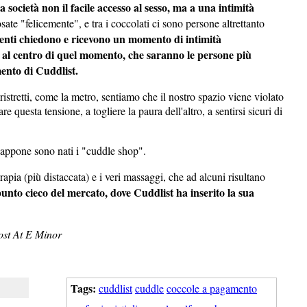
società non il facile accesso al sesso, ma a una intimità
sate "felicemente", e tra i coccolati ci sono persone altrettanto
lienti chiedono e ricevono un momento di intimità
o al centro di quel momento, che saranno le persone più
ento di Cuddlist.
istretti, come la metro, sentiamo che il nostro spazio viene violato
re questa tensione, a togliere la paura dell'altro, a sentirsi sicuri di
iappone sono nati i "cuddle shop".
erapia (più distaccata) e i veri massaggi, che ad alcuni risultano
unto cieco del mercato, dove Cuddlist ha inserito la sua
ost At E Minor
Tags:
cuddlist
cuddle
coccole a pagamento