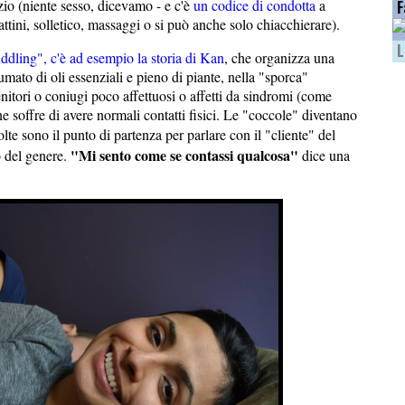
zio (niente sesso, dicevamo - e c'è
un codice di condotta
a
F
attini, solletico, massaggi o si può anche solo chiacchierare).
L
dling", c'è ad esempio la storia di Kan
, che organizza una
mato di oli essenziali e pieno di piante, nella "sporca"
tori o coniugi poco affettuosi o affetti da sindromi (come
 soffre di avere normali contatti fisici. Le "coccole" diventano
volte sono il punto di partenza per parlare con il "cliente" del
"Mi sento come se contassi qualcosa"
o del genere.
dice una