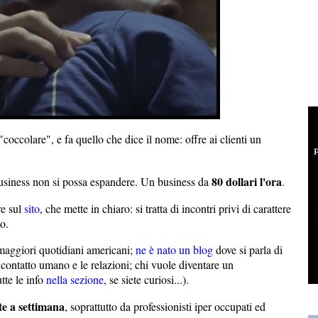
 "coccolare", e fa quello che dice il nome: offre ai clienti un
80 dollari l'ora
usiness non si possa espandere. Un business da
.
re sul
sito
, che mette in chiaro: si tratta di incontri privi di carattere
o.
 maggiori quotidiani americani;
ne è nato un blog
dove si parla di
l contatto umano e le relazioni; chi vuole diventare un
tte le info
nella sezione
, se siete curiosi...).
te a settimana
, soprattutto da professionisti iper occupati ed