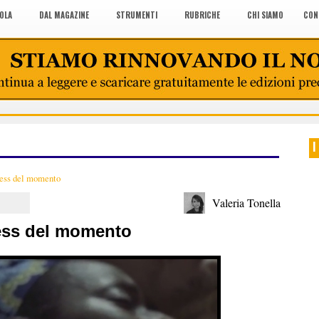
COLA
DAL MAGAZINE
STRUMENTI
RUBRICHE
CHI SIAMO
CON
I
ness del momento
Valeria Tonella
ness del momento