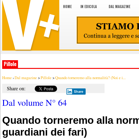
HOME
IN EDICOLA
DAL MAGAZINE
Pillole
Home
›
Dal magazine
>
Pillole
>
Quando torneremo alla normalità? (Noi e i...
Share on:
Share
Dal volume N° 64
Quando torneremo alla norma
guardiani dei fari)