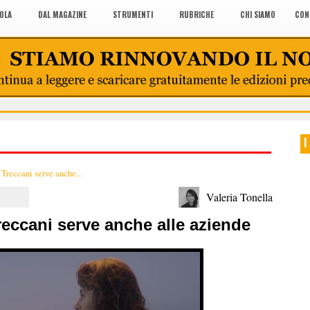
COLA
DAL MAGAZINE
STRUMENTI
RUBRICHE
CHI SIAMO
CON
I
Treccani serve anche...
Valeria Tonella
eccani serve anche alle aziende