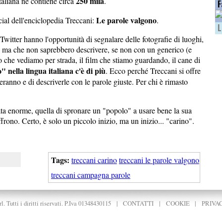
250 mila
taliana ne contiene circa
.
F
Le parole valgono
ial dell'enciclopedia Treccani:
.
L
Twitter hanno l'opportunità di segnalare delle fotografie di luoghi,
to ma che non saprebbero descrivere, se non con un generico (e
 che vediamo per strada, il film che stiamo guardando, il cane di
 nella lingua italiana c'è di più
. Ecco perché Treccani si offre
ranno e di descriverle con le parole giuste. Per chi è rimasto
ata enorme, quella di spronare un "popolo" a usare bene la sua
ffrono. Certo, è solo un piccolo inizio, ma un inizio... "carino".
Tags:
treccani carino
treccani le parole valgono
treccani campagna parole
. Tutti i diritti riservati. P.Iva 01348430115
|
CONTATTI
|
COOKIE
|
PRIVA