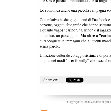
alle stesse parole dimenticando che la lingua i
Lo sottolinea anche una piccola campagna soc
Con relativo hashtag, gli utenti di Facebook e 
persone, oggetti, fotografie che hanno scatta
alquanto vago) "carino". "Carino" è il ragazzo
Ma oltre a "carino"
un amico, un paesaggio...
di raccogliere le immagini che gli utenti mande
senza parole.
Un'azione culturale coraggiosissima e di port
lingua, nei modi "user friendly" che i social o
Share on:
Copyright © 2026 Vendere di più srl