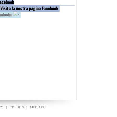
acebook
inkedin
CY
|
CREDITS
|
MEDIAKIT