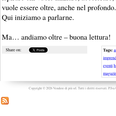
vuole essere oltre, anche nel profondo.
Qui iniziamo a parlarne.
Ma… andiamo oltre – buona lettura!
Share on:
Tags:
a
imprend
eventi
h
magazi
Copyright © 2026 Vendere di più srl. Tutti i diritti riservati. P.Iv