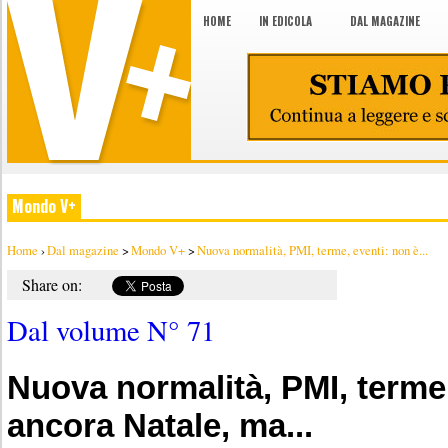
HOME
IN EDICOLA
DAL MAGAZINE
Mondo V+
Home
›
Dal magazine
>
Mondo V+
>
Nuova normalità, PMI, terme, eventi: non è...
Share on:
Dal volume N° 71
Nuova normalità, PMI, terme,
ancora Natale, ma...