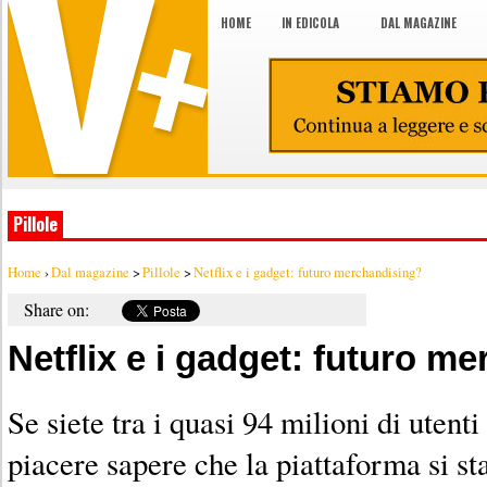
HOME
IN EDICOLA
DAL MAGAZINE
Pillole
Home
›
Dal magazine
>
Pillole
>
Netflix e i gadget: futuro merchandising?
Share on:
Netflix e i gadget: futuro m
Se siete tra i quasi 94 milioni di utenti 
piacere sapere che la piattaforma si st