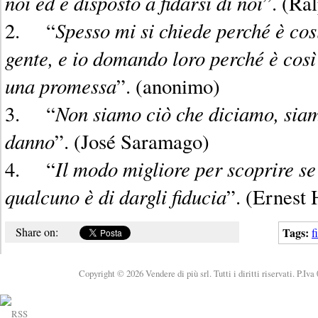
noi ed è disposto a fidarsi di noi
”. (Ra
Spesso mi si chiede perché è così 
2. “
gente, e io domando loro perché è così
una promessa
”. (anonimo)
Non siamo ciò che diciamo, siamo
3. “
danno
”. (José Saramago)
Il modo migliore per scoprire se 
4. “
qualcuno è di dargli fiducia
”. (Ernest
Share on:
Tags:
f
Copyright © 2026 Vendere di più srl. Tutti i diritti riservati. P.Iv