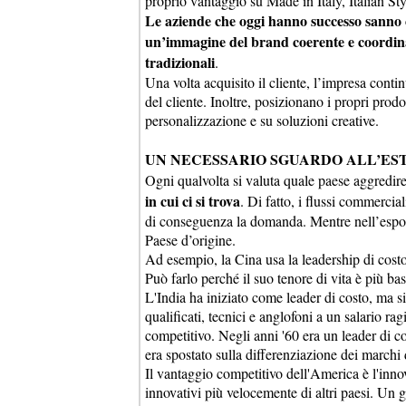
proprio vantaggio su Made in Italy, Italian Sty
Le aziende che oggi hanno successo sanno 
un’immagine del brand coerente e coordinata
tradizionali
.
Una volta acquisito il cliente, l’impresa cont
del cliente. Inoltre, posizionano i propri prodo
personalizzazione e su soluzioni creative.
UN NECESSARIO SGUARDO ALL’ES
Ogni qualvolta si valuta quale paese aggredi
in cui ci si trova
. Di fatto, i flussi commercia
di conseguenza la domanda. Mentre nell’esporta
Paese d’origine.
Ad esempio, la Cina usa la leadership di costo.
Può farlo perché il suo tenore di vita è più b
L'India ha iniziato come leader di costo, ma s
qualificati, tecnici e anglofoni a un salario 
competitivo. Negli anni '60 era un leader di co
era spostato sulla differenziazione dei marchi
Il vantaggio competitivo dell'America è l'inno
innovativi più velocemente di altri paesi. Un 