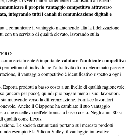
le, Design: ovvero fattori fortemente riconosciuti all’estero.
comunicare il proprio vantaggio competitivo attraverso
, integrando tutti i canali di comunicazione digitali e
inua a comunicare il vantaggio mantenendo alta la fidelizzazione
tti con un servizio di qualità elevato, lavorando sulla
TERO
valutare l’ambiente competitivo
re commercialmente è importante
li permettono di individuare l’attrattività di un determinato paese e
zione, il vantaggio competitivo è identificativo rispetto a ogni
 Esporta prodotti a basso costo a un livello di qualità ragionevole.
asso (ancora per poco), quindi può pagare meno i suoi lavoratori.
i sta muovendo verso la differenziazione. Fornisce lavoratori
ragionevole. Anche il Giappone ha cambiato il suo vantaggio
sto che eccelleva nell'elettronica a basso costo. Negli anni '80 si
 di qualità come Lexus.
vazione. Le società statunitensi portano sul mercato prodotti
grande esempio è la Silicon Valley, il vantaggio innovativo