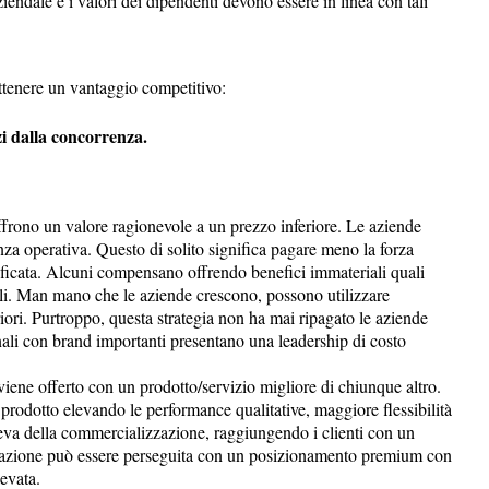
endale e i valori dei dipendenti devono essere in linea con tali
ottenere un vantaggio competitivo:
zi dalla concorrenza.
ffrono un valore ragionevole a un prezzo inferiore. Le aziende
za operativa. Questo di solito significa pagare meno la forza
ficata. Alcuni compensano offrendo benefici immateriali quali
li. Man mano che le aziende crescono, possono utilizzare
iori. Purtroppo, questa strategia non ha mai ripagato le aziende
ionali con brand importanti presentano una leadership di costo
viene offerto con un prodotto/servizio migliore di chiunque altro.
prodotto elevando le performance qualitative, maggiore flessibilità
leva della commercializzazione, raggiungendo i clienti con un
nziazione può essere perseguita con un posizionamento premium con
levata.