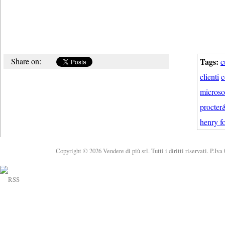
Share on:
Tags:
c
clienti
c
microso
procte
henry f
Copyright © 2026 Vendere di più srl. Tutti i diritti riservati. P.Iv