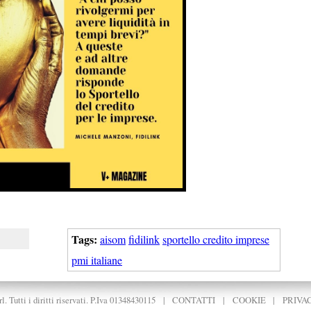
Tags:
aisom
fidilink
sportello credito imprese
pmi italiane
. Tutti i diritti riservati. P.Iva 01348430115
|
CONTATTI
|
COOKIE
|
PRIVA