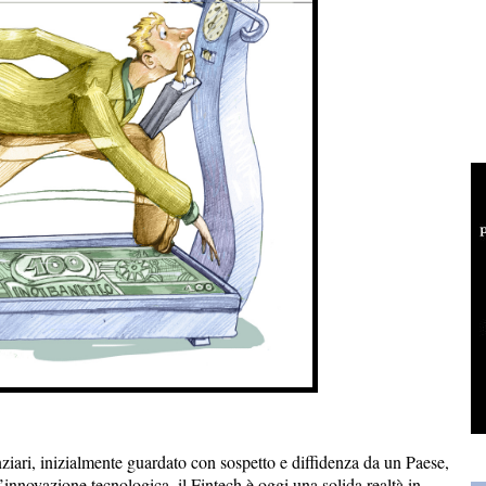
nziari, inizialmente guardato con sospetto e diffidenza da un Paese,
l’innovazione tecnologica, il Fintech è oggi una solida realtà in