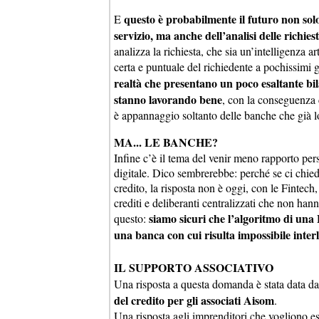
questo è probabilmente il futuro non sol
E
servizio, ma anche dell’analisi delle richies
analizza la richiesta, che sia un’intelligenza a
certa e puntuale del richiedente a pochissimi 
realtà che presentano un poco esaltante bi
stanno lavorando bene
, con la conseguenza 
è appannaggio soltanto delle banche che già l
MA... LE BANCHE?
Infine c’è il tema del venir meno rapporto pe
digitale. Dico sembrerebbe: perché se ci chi
credito, la risposta non è oggi, con le Fintech
crediti e deliberanti centralizzati che non ha
siamo sicuri che l’algoritmo di una F
questo:
una banca con cui risulta impossibile inter
IL SUPPORTO ASSOCIATIVO
Una risposta a questa domanda è stata data d
del credito per gli associati Aisom
.
Una risposta agli imprenditori che vogliono e