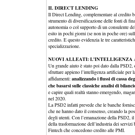
IL DIRECT LENDING
Il Direct Lending, complementare al credito ba
strumento di diversificazione delle fonti di 
autonomia o col supporto di un consulente del 
esito in pochi giorni (se non in poche ore) sulla
credito. E questo evidenzia le tre caratteristich
specializzazione.
NUOVI ALLEATI: L’INTELLIGENZA 
Un grande aiuto è stato poi dato dalla PSD2, o
sfruttare appieno l’intelligenza artificiale per
analizzando i flussi di cassa deg
affidamenti:
che basarsi sulle classiche analisi di bilanci
e capire quali realtà stanno emergendo, magari 
nel 2020.
La PSD2 infatti prevede che le banche fornisca
che ne hanno dato il consenso, creando la possi
degli utenti. Con l’emanazione della PSD2, il
della trasformazione dell’industria dei servizi 
Fintech che concedono credito alle PMI.