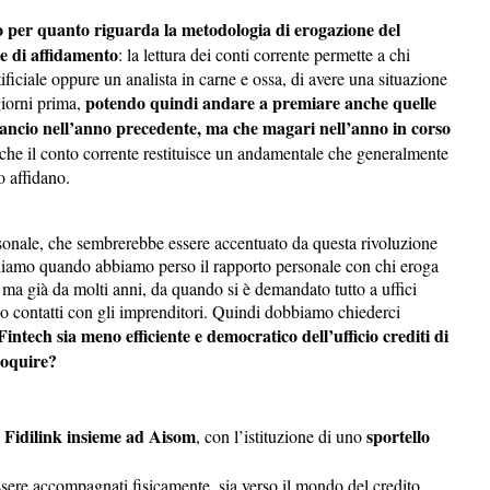
o per quanto riguarda la metodologia di erogazione del
te di affidamento
: la lettura dei conti corrente permette a chi
rtificiale oppure un analista in carne e ossa, di avere una situazione
potendo quindi andare a premiare anche quelle
giorni prima,
lancio nell’anno precedente, ma che magari nell’anno in corso
che il conto corrente restituisce un andamentale che generalmente
o affidano.
rsonale, che sembrerebbe essere accentuato da questa rivoluzione
ediamo quando abbiamo perso il rapporto personale con chi eroga
, ma già da molti anni, da quando si è demandato tutto a uffici
nno contatti con gli imprenditori. Quindi dobbiamo chiederci
intech sia meno efficiente e democratico dell’ufficio crediti di
loquire?
Fidilink insieme ad Aisom
sportello
a
, con l’istituzione di uno
ssere accompagnati fisicamente, sia verso il mondo del credito