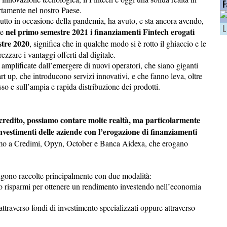
F
rtamente nel nostro Paese.
tto in occasione della pandemia, ha avuto, e sta ancora avendo,
L
nel primo semestre 2021 i finanziamenti Fintech erogati
he
stre 2020
, significa che in qualche modo si è rotto il ghiaccio e le
zare i vantaggi offerti dal digitale.
amplificate dall’emergere di nuovi operatori, che siano giganti
rt up, che introducono servizi innovativi, e che fanno leva, oltre
sso e sull’ampia e rapida distribuzione dei prodotti.
 credito, possiamo contare molte realtà, ma particolarmente
nvestimenti delle aziende con l’erogazione di finanziamenti
amo a Credimi, Opyn, October e Banca Aidexa, che erogano
engono raccolte principalmente con due modalità:
oro risparmi per ottenere un rendimento investendo nell’economia
 attraverso fondi di investimento specializzati oppure attraverso