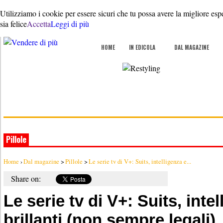
Utilizziamo i cookie per essere sicuri che tu possa avere la migliore esp
sia felice
Accetta
Leggi di più
HOME
IN EDICOLA
DAL MAGAZINE
Pillole
Home
›
Dal magazine
>
Pillole
>
Le serie tv di V+: Suits, intelligenza e...
Share on:
Le serie tv di V+: Suits, inte
brillanti (non sempre legali)