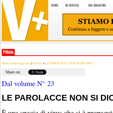
HOME
IN EDICOLA
DAL MAGAZINE
Pillole
Home
›
Dal magazine
>
Pillole
>
LE PAROLACCE NON SI DICONO
Share on:
Dal volume N° 23
LE PAROLACCE NON SI D
È una specie di virus che si è propagat