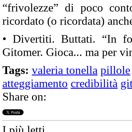
“frivolezze” di poco con
ricordato (o ricordata) anch
• Divertiti. Buttati. “In 
Gitomer. Gioca... ma per vi
Tags:
valeria tonella
pillole
atteggiamento
credibilità
gi
Share on:
I più letti