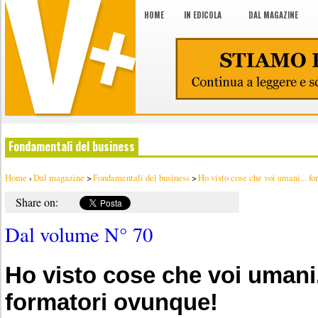
HOME
IN EDICOLA
DAL MAGAZINE
Fondamentali del business
Home
›
Dal magazine
>
Fondamentali del business
>
Ho visto cose che voi umani... for
Share on:
Dal volume N° 70
Ho visto cose che voi umani.
formatori ovunque!