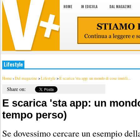
HOME
IN EDICOLA
DAL MAGAZINE
Lifestyle
Home
›
Dal magazine
>
Lifestyle
>
E scarica 'sta app: un mondo di cose inutili...
Share on:
E scarica 'sta app: un mondo 
tempo perso)
Se dovessimo cercare un esempio della