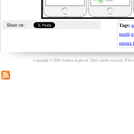
Share on:
Tags:
a
inutili
m
misura 
Copyright © 2026 Vendere di più srl. Tutti i diritti riservati. P.Iv