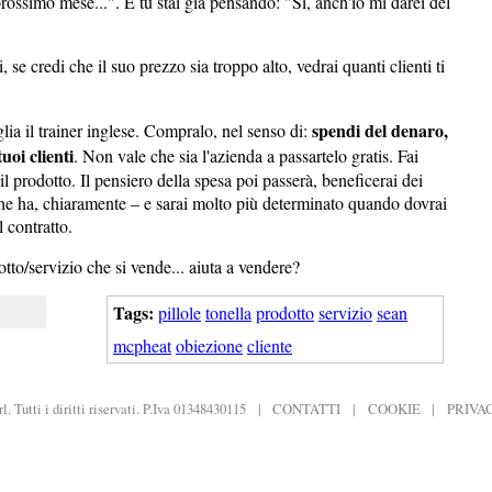
rossimo mese...". E tu stai già pensando: "Sì, anch'io mi darei del
 se credi che il suo prezzo sia troppo alto, vedrai quanti clienti ti
spendi del denaro,
ia il trainer inglese. Compralo, nel senso di:
uoi clienti
. Non vale che sia l'azienda a passartelo gratis. Fai
il prodotto. Il pensiero della spesa poi passerà, beneficerai dei
 che ha, chiaramente – e sarai molto più determinato quando dovrai
l contratto.
tto/servizio che si vende... aiuta a vendere?
Tags:
pillole
tonella
prodotto
servizio
sean
mcpheat
obiezione
cliente
. Tutti i diritti riservati. P.Iva 01348430115
|
CONTATTI
|
COOKIE
|
PRIVA