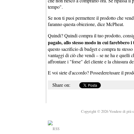
che non riesco a comprarlo ora. Se ripassa il p
tempo".
Se non ti puoi permettere il prodotto che vendi,
faranno questa obiezione, dice McPheat.
Quindi? Quindi compra il tuo prodotto, consigl
pagalo, allo stesso modo in cui farebbero i t
questo sacrificio di budget e compra tu stesso 
vantaggi di ciò che vendi – se ne ha e quelli
affrontare i "forse" del cliente e la chiusura de
E voi siete d'accordo? Possedere/usare il prodo
Share on:
Copyright © 2026 Vendere di più srl