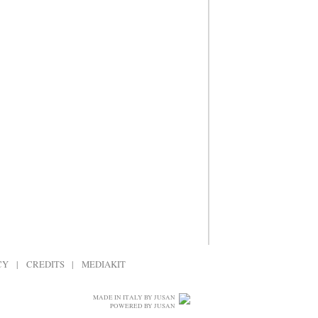
CY
|
CREDITS
|
MEDIAKIT
MADE IN ITALY BY JUSAN
POWERED BY JUSAN