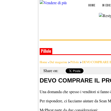
HOME
IN EDI
Pillole
Home
›
Dal magazine
>
Pillole
>
DEVO COMPRARE I
Share on:
DEVO COMPRARE IL P
Una domanda che spesso i venditori si fanno è
Per rispondere, ci facciamo aiutare da Sean Mc
McPheat parte da due considerazioni: