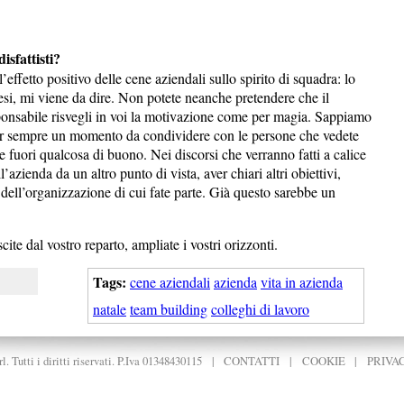
isfattisti?
ffetto positivo delle cene aziendali sullo spirito di squadra: lo
esi, mi viene da dire. Non potete neanche pretendere che il
sponsabile risvegli in voi la motivazione come per magia. Sappiamo
pur sempre un momento da condividere con le persone che vedete
ene fuori qualcosa di buono. Nei discorsi che verranno fatti a calice
azienda da un altro punto di vista, aver chiari altri obiettivi,
dell’organizzazione di cui fate parte. Già questo sarebbe un
te dal vostro reparto, ampliate i vostri orizzonti.
Tags:
cene aziendali
azienda
vita in azienda
natale
team building
colleghi di lavoro
. Tutti i diritti riservati. P.Iva 01348430115
|
CONTATTI
|
COOKIE
|
PRIVA