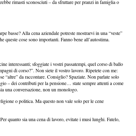
arebbe rimasti sconosciuti – da sfruttare per pranzi in famiglia o
scarpe basse? Alla cena aziendale potreste mostrarvi in una “veste”
che queste cose sono importanti. Fanno bene all’autostima.
ne interessanti; sfoggiate i vostri passatempi, quel corso di ballo
mpagni di corso?”. Non siete il vostro lavoro. Ripetete con me:
se “altre” da raccontare. Consiglio? Spaziate. Non parlate solo
ggio – dei contributi per la pensione… state sempre attenti a come
e sia una conversazione, non un monologo.
religione o politica. Ma questo non vale solo per le cene
.
 Per quanto sia una cena di lavoro, evitate i musi lunghi. Fatelo,