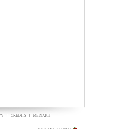
CY
|
CREDITS
|
MEDIAKIT
MADE IN ITALY BY JUSAN