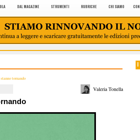
COLA
DAL MAGAZINE
STRUMENTI
RUBRICHE
CHI SIAMO
CON
I
 stanno tornando
Valeria Tonella
ornando