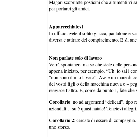
Magari scoprirete posticini che altrimenti vi s
per portarci gli amici.
Apparecchiatevi
In ufficio avete il solito giacca, pantalone e 
diversa e attirare del compiacimento. E sì, an
Non parlate solo di lavoro
Verrà spontaneo, ma so che siete delle personci
appena iniziato, per esempio. “Uh, lo sai i co
“non sono il mio lavoro”. Avete un mare di co
dei vostri figli o della macchina nuova o – pe
reagisce l’altro. E, come da punto 1, fate ch
Corollario
: no ad argomenti “delicati”, tipo 
aziendali… su è quasi natale! Tenetevi allegri
Corollario 2
: cercate di essere di compagnia.
uno sforzo.