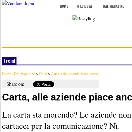
HOME
IN EDICOLA
DAL MAGAZINE
Trend
Home
›
Dal magazine
>
Trend
>
Carta, alle aziende piace ancora
Share on:
Carta, alle aziende piace an
La carta sta morendo? Le aziende non
cartacei per la comunicazione? Nì.