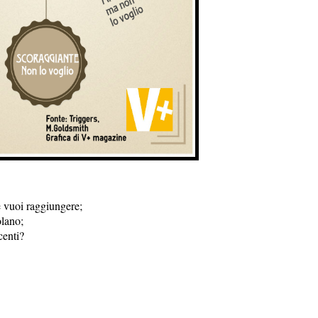
e vuoi raggiungere;
olano;
centi?