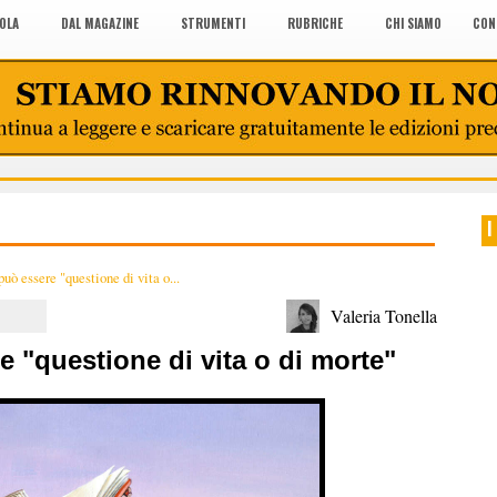
COLA
DAL MAGAZINE
STRUMENTI
RUBRICHE
CHI SIAMO
CON
I
ò essere "questione di vita o...
Valeria Tonella
 "questione di vita o di morte"