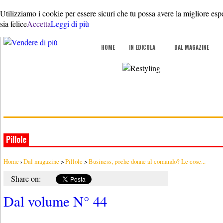
Utilizziamo i cookie per essere sicuri che tu possa avere la migliore esp
sia felice
Accetta
Leggi di più
HOME
IN EDICOLA
DAL MAGAZINE
Pillole
Home
›
Dal magazine
>
Pillole
>
Business, poche donne al comando? Le cose...
Share on:
Dal volume N° 44