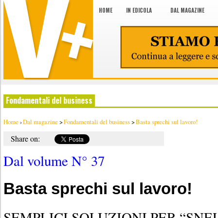
HOME
IN EDICOLA
DAL MAGAZINE
Fondamentali del business
Home
›
Dal magazine
>
Fondamentali del business
>
Basta sprechi sul lavoro!
Share on:
Dal volume N° 37
Basta sprechi sul lavoro!
SEMPLICI SOLUZIONI PER “SNEL