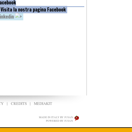
acebook
inkedin
CY
|
CREDITS
|
MEDIAKIT
MADE IN ITALY BY JUSAN
POWERED BY JUSAN