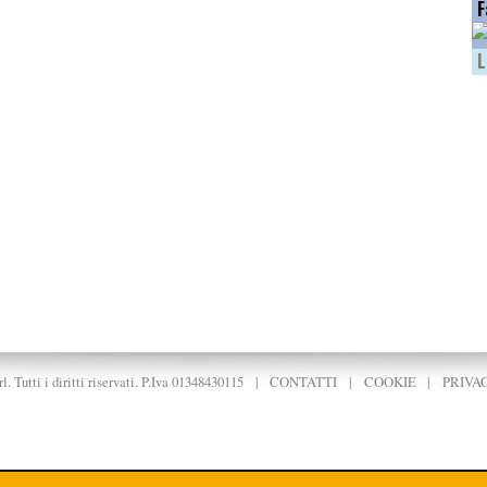
F
L
. Tutti i diritti riservati. P.Iva 01348430115
|
CONTATTI
|
COOKIE
|
PRIVA