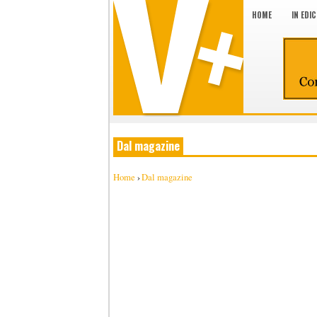
HOME
IN EDI
Dal magazine
Home
›
Dal magazine