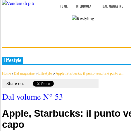
HOME
IN EDICOLA
DAL MAGAZINE
Lifestyle
Home
›
Dal magazine
>
Lifestyle
>
Apple, Starbucks: il punto vendita è punto a...
Share on:
Dal volume N° 53
Apple, Starbucks: il punto v
capo